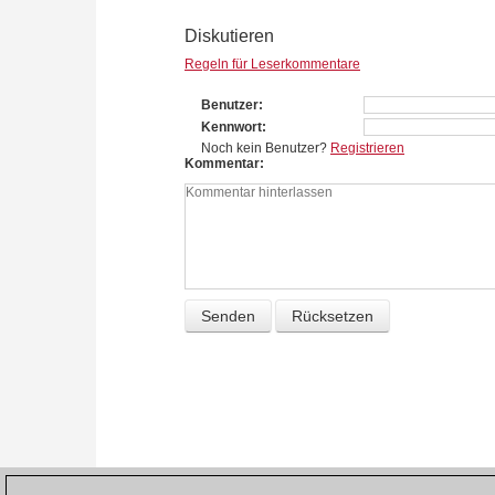
09. Kosteniuk, Alexandra (RUS)
Diskutieren
10. Skripchenko, Almira (FRA)
Regeln für Leserkommentare
11. Ushenina, Anna (UKR)
Benutzer
d)
28 players from European Women’s Cha
Kennwort
12. Cramling, Pia (SWE)
(2010)
Noch kein Benutzer?
Registrieren
13. Cmilyte, Viktorija (LTU)
Kommentar
14. Socko Monika (POL)
15. Sebag, Marie (FRA)
16. Kosintseva Tatiana (RUS)
17. Zhukova Natalia (UKR)
18. Dembo Elena (GRE)
19. Stefanova Antoaneta (BUL)
20. Kosintseva Nadezhda (RUS)
21. Muzychuk Mariya (UKR)
22. Rajlich Iweta (POL)
23. Ziaziulkina Nastassia (BLR)
24. Kovalevskaya Ekaterina (RUS)
25. Khurtsidze Nino (GEO)
26. Danielian, Elina (ARM)
(2011)