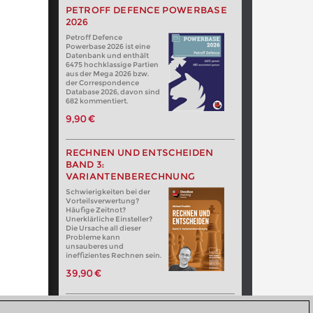
PETROFF DEFENCE POWERBASE
2026
Petroff Defence
Powerbase 2026 ist eine
Datenbank und enthält
6475 hochklassige Partien
aus der Mega 2026 bzw.
der Correspondence
Database 2026, davon sind
682 kommentiert.
9,90 €
RECHNEN UND ENTSCHEIDEN
BAND 3:
VARIANTENBERECHNUNG
Schwierigkeiten bei der
Vorteilsverwertung?
Häufige Zeitnot?
Unerklärliche Einsteller?
Die Ursache all dieser
Probleme kann
unsauberes und
ineffizientes Rechnen sein.
39,90 €