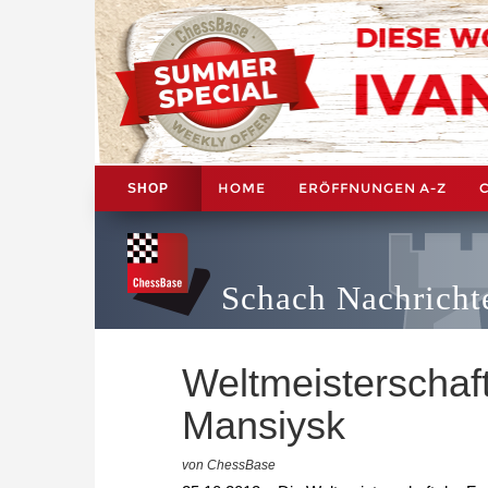
HOME
ERÖFFNUNGEN A-Z
SHOP
Schach Nachricht
Weltmeisterschaft
Mansiysk
von ChessBase