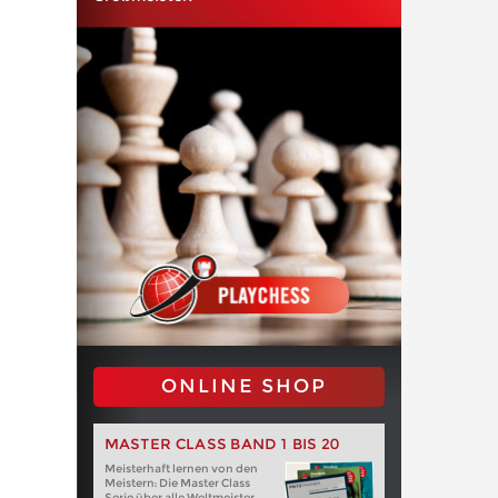
ONLINE SHOP
MASTER CLASS BAND 1 BIS 20
Meisterhaft lernen von den
Meistern: Die Master Class
Serie über alle Weltmeister