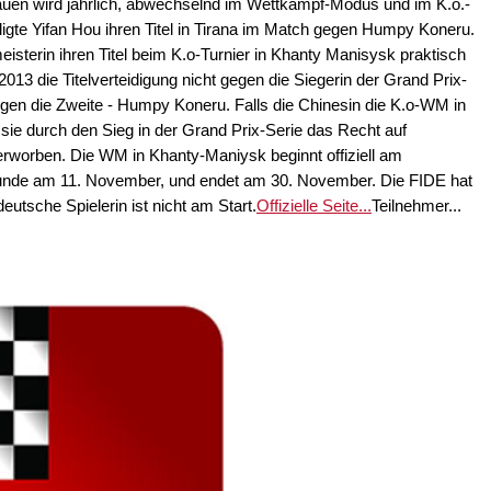
auen wird jährlich, abwechselnd im Wettkampf-Modus und im K.o.-
igte Yifan Hou ihren Titel in Tirana im Match gegen Humpy Koneru.
sterin ihren Titel beim K.o-Turnier in Khanty Manisysk praktisch
t 2013 die Titelverteidigung nicht gegen die Siegerin der Grand Prix-
gegen die Zweite - Humpy Koneru. Falls die Chinesin die K.o-WM in
sie durch den Sieg in der Grand Prix-Serie das Recht auf
rworben. Die WM in Khanty-Maniysk beginnt offiziell am
Runde am 11. November, und endet am 30. November. Die FIDE hat
eutsche Spielerin ist nicht am Start.
Offizielle Seite...
Teilnehmer...