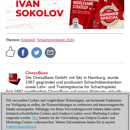
Themen:
Endspiel
,
Schacholympiade 2024
ChessBase
Die ChessBase GmbH, mit Sitz in Hamburg, wurde
1987 gegründet und produziert Schachdatenbanken
sowie Lehr- und Trainingskurse für Schachspieler.
Seit 1997 veröffentlich ChessBase auf seiner Webseite aktuelle
Nachrichten aus der Schachwelt. ChessBase News erscheint
inzwischen in vier Sprachen und gilt weltweit als wichtigste
Wir verwenden Cookies und vergleichbare Technologien, um bestimmte Funktionen
zur Verfügung zu stellen, die Nutzererfahrungen zu verbessern und interessengerechte
Schachnachrichtenseite.
Inhalte auszuspielen. Abhängig von ihrem Verwendungszweck können dabei neben
technisch erforderlichen Cookies auch Analyse-Cookies sowie Marketing-Cookies
eingesetzt werden.
Hier
können Sie der Verwendung von Analyse-Cookies und
Marketing-Cookies widersprechen. Weitere Informationen finden Sie in unserer
Datenschutzerklärung
.