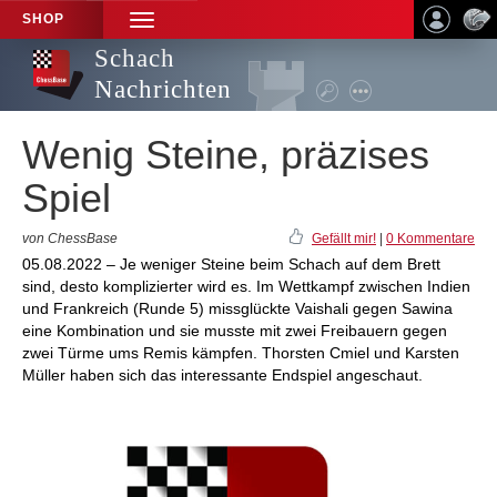
SHOP
TOGGLE
NAVIGATION
Schach
Nachrichten
Wenig Steine, präzises
Spiel
von ChessBase
Gefällt mir!
|
0 Kommentare
05.08.2022 – Je weniger Steine beim Schach auf dem Brett
sind, desto komplizierter wird es. Im Wettkampf zwischen Indien
und Frankreich (Runde 5) missglückte Vaishali gegen Sawina
eine Kombination und sie musste mit zwei Freibauern gegen
zwei Türme ums Remis kämpfen. Thorsten Cmiel und Karsten
Müller haben sich das interessante Endspiel angeschaut.