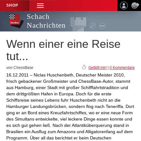
SHOP
TOGGLE
NAVIGATION
Schach
Nachrichten
Wenn einer eine Reise
tut...
von ChessBase
Gefällt mir!
|
0 Kommentare
16.12.2011 – Niclas Huschenbeth, Deutscher Meister 2010,
frisch gebackener Großmeister und ChessBase-Autor, stammt
aus Hamburg, einer Stadt mit großer Schifffahrtstradition und
dem drittgrößten Hafen in Europa. Doch für die erste
Schiffsreise seines Lebens fuhr Huschenbeth nicht an die
Hamburger Landungsbrücken, sondern flog nach Teneriffa. Dort
ging er an Bord eines Kreuzfahrtschiffes, wo er eine neue Form
des Simultans entwickelte, viel leckere Dinge essen konnte und
es sich gut gehen ließ. Nach der Atlantiküberquerung stand in
Brasilien ein Ausflug zum Amazons und Alligatorenfang auf dem
Programm. Über all das berichtet er beim Deutschen