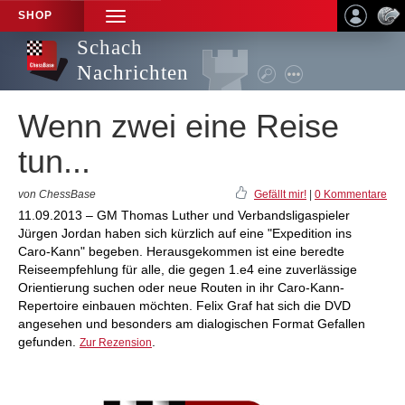
SHOP
TOGGLE
NAVIGATION
Schach
Nachrichten
Wenn zwei eine Reise
tun...
von ChessBase
Gefällt mir!
|
0 Kommentare
11.09.2013 – GM Thomas Luther und Verbandsligaspieler
Jürgen Jordan haben sich kürzlich auf eine "Expedition ins
Caro-Kann" begeben. Herausgekommen ist eine beredte
Reiseempfehlung für alle, die gegen 1.e4 eine zuverlässige
Orientierung suchen oder neue Routen in ihr Caro-Kann-
Repertoire einbauen möchten. Felix Graf hat sich die DVD
angesehen und besonders am dialogischen Format Gefallen
gefunden.
.
Zur Rezension