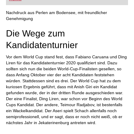
FRITZ trainieren Sie effizienter, intelligenter und
individueller als je zuvor.
Nachdruck aus Perlen am Bodensee, mit freundlicher
Genehmigung
Die Wege zum
Kandidatenturnier
Vor dem World Cup stand fest, dass Fabiano Caruana und Ding
Liren für das Kandidatenturnier 2020 qualifiziert sind. Dazu
sollten sich nun die beiden World-Cup-Finalisten gesellen, so
dass Anfang Oktober vier der acht Kandidaten feststehen
würden. Stattdessen sind es drei. Der World Cup hat zu dem
kuriosen Ergebnis geführt, dass mit Anish Giri ein Kandidat
gefunden wurde, der in der dritten Runde ausgeschieden war.
Der eine Finalist, Ding Liren, war schon vor Beginn des World
Cups Kandidat. Der andere, Teimour Radjabov, ist bestenfalls
ein Wackelkandidat. Der Aseri spielt Schach allenfalls noch
semiprofessionell, und er sagt, dass er noch nicht weiß, ob er
nächstes Jahr in Jekaterinenburg antreten wird.