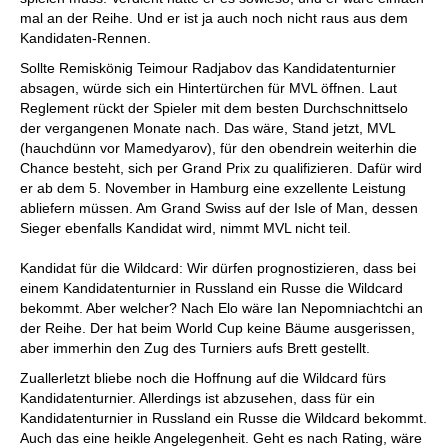
mal an der Reihe. Und er ist ja auch noch nicht raus aus dem
Kandidaten-Rennen.
Sollte Remiskönig Teimour Radjabov das Kandidatenturnier
absagen, würde sich ein Hintertürchen für MVL öffnen. Laut
Reglement rückt der Spieler mit dem besten Durchschnittselo
der vergangenen Monate nach. Das wäre, Stand jetzt, MVL
(hauchdünn vor Mamedyarov), für den obendrein weiterhin die
Chance besteht, sich per Grand Prix zu qualifizieren. Dafür wird
er ab dem 5. November in Hamburg eine exzellente Leistung
abliefern müssen. Am Grand Swiss auf der Isle of Man, dessen
Sieger ebenfalls Kandidat wird, nimmt MVL nicht teil.
Kandidat für die Wildcard: Wir dürfen prognostizieren, dass bei
einem Kandidatenturnier in Russland ein Russe die Wildcard
bekommt. Aber welcher? Nach Elo wäre Ian Nepomniachtchi an
der Reihe. Der hat beim World Cup keine Bäume ausgerissen,
aber immerhin den Zug des Turniers aufs Brett gestellt.
Zuallerletzt bliebe noch die Hoffnung auf die Wildcard fürs
Kandidatenturnier. Allerdings ist abzusehen, dass für ein
Kandidatenturnier in Russland ein Russe die Wildcard bekommt.
Auch das eine heikle Angelegenheit. Geht es nach Rating, wäre