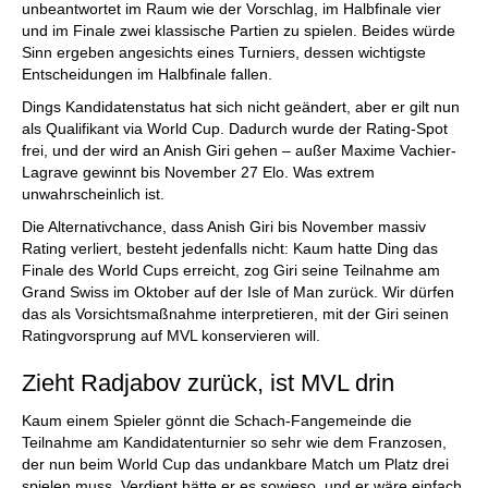
unbeantwortet im Raum wie der Vorschlag, im Halbfinale vier
und im Finale zwei klassische Partien zu spielen. Beides würde
Sinn ergeben angesichts eines Turniers, dessen wichtigste
Entscheidungen im Halbfinale fallen.
Dings Kandidatenstatus hat sich nicht geändert, aber er gilt nun
als Qualifikant via World Cup. Dadurch wurde der Rating-Spot
frei, und der wird an Anish Giri gehen – außer Maxime Vachier-
Lagrave gewinnt bis November 27 Elo. Was extrem
unwahrscheinlich ist.
Die Alternativchance, dass Anish Giri bis November massiv
Rating verliert, besteht jedenfalls nicht: Kaum hatte Ding das
Finale des World Cups erreicht, zog Giri seine Teilnahme am
Grand Swiss im Oktober auf der Isle of Man zurück. Wir dürfen
das als Vorsichtsmaßnahme interpretieren, mit der Giri seinen
Ratingvorsprung auf MVL konservieren will.
Zieht Radjabov zurück, ist MVL drin
Kaum einem Spieler gönnt die Schach-Fangemeinde die
Teilnahme am Kandidatenturnier so sehr wie dem Franzosen,
der nun beim World Cup das undankbare Match um Platz drei
spielen muss. Verdient hätte er es sowieso, und er wäre einfach