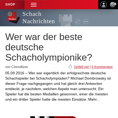
SHOP
TOGGLE
NAVIGATION
Schach
Nachrichten
Wer war der beste
deutsche
Schacholympionike?
von ChessBase
Gefällt mir!
|
0 Kommentare
05.09.2016 – Wer war eigentlich der erfolgreichste deutsche
Schachspieler bei Schacholympiaden? Michael Dombrowsky ist
dieser Frage nachgegangen und hat gleich drei Antworten
entdeckt, je nachdem, welchen Aspekt man untersucht. Ein
Spieler hat die besten Medaillen gewonnen, einer die meisten
und ein dritter Spieler hatte die meisten Einsätze. Mehr...