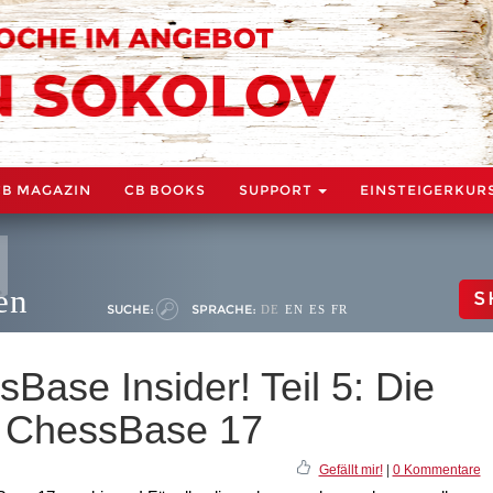
CB MAGAZIN
CB BOOKS
SUPPORT
EINSTEIGERKUR
en
S
SUCHE:
SPRACHE:
DE
EN
ES
FR
ase Insider! Teil 5: Die
t ChessBase 17
Gefällt mir!
|
0 Kommentare