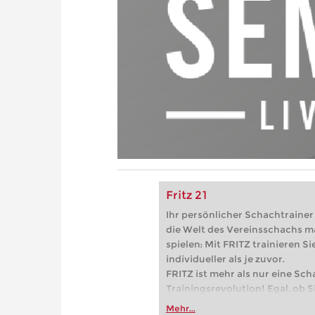
Fritz 21
Ihr persönlicher Schachtrainer -
die Welt des Vereinsschachs m
spielen: Mit FRITZ trainieren Sie
individueller als je zuvor.
FRITZ ist mehr als nur eine Sch
Trainingsrevolution! Egal, ob Si
Vereinsschachs machen oder ber
Mehr...