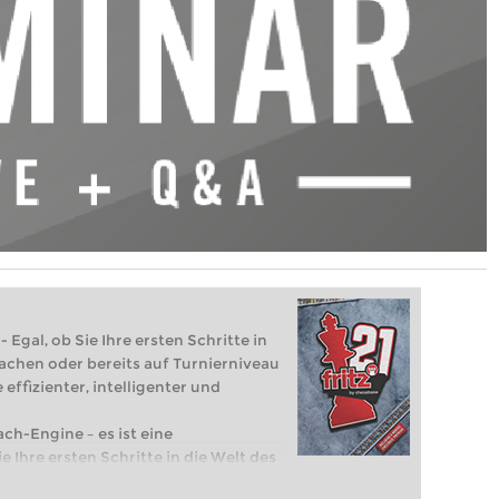
 Egal, ob Sie Ihre ersten Schritte in
achen oder bereits auf Turnierniveau
 effizienter, intelligenter und
ach-Engine – es ist eine
e Ihre ersten Schritte in die Welt des
eits auf Turnierniveau spielen: Mit