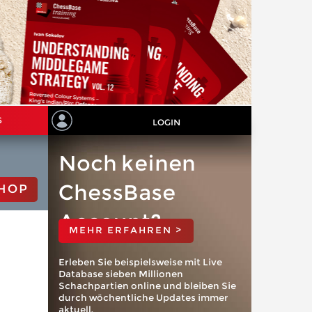
S
LOGIN
Noch keinen
ChessBase
HOP
Account?
MEHR ERFAHREN >
Erleben Sie beispielsweise mit Live
Database sieben Millionen
Schachpartien online und bleiben Sie
durch wöchentliche Updates immer
aktuell.