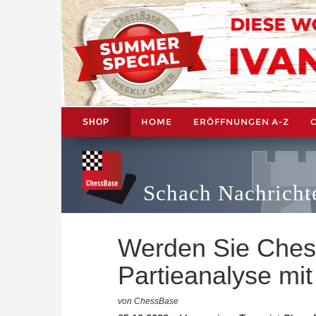
HOME
ERÖFFNUNGEN A-Z
SHOP
Schach Nachricht
Werden Sie ChessB
Partieanalyse mi
von ChessBase