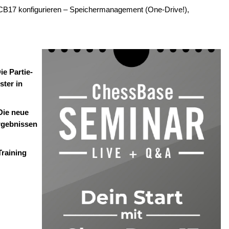
CB17 konfigurieren – Speichermanagement (One-Drive!),
ie Partie-
ster in
Die neue
rgebnissen
Training