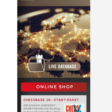
ONLINE SHOP
CHESSBASE ’26 - START-PAKET
DIE SCHACH-HORIZONT-
ERWEITERUNG Der Einstieg
in die große ChessBase-Welt