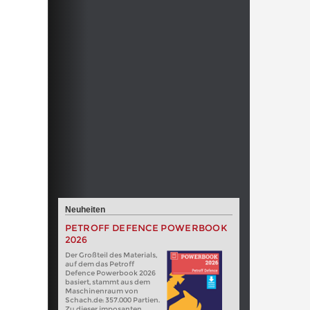
Neuheiten
PETROFF DEFENCE POWERBOOK
2026
Der Großteil des Materials,
auf dem das Petroff
Defence Powerbook 2026
basiert, stammt aus dem
Maschinenraum von
Schach.de: 357.000 Partien.
Zu dieser imposanten