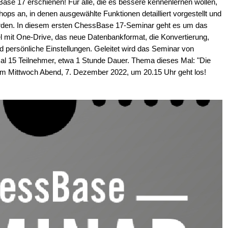
ase 17 erschienen! Für alle, die es bessere kennenlernen wollen,
s an, in denen ausgewählte Funktionen detailliert vorgestellt und
erden. In diesem ersten ChessBase 17-Seminar geht es um das
it One-Drive, das neue Datenbankformat, die Konvertierung,
d persönliche Einstellungen. Geleitet wird das Seminar von
l 15 Teilnehmer, etwa 1 Stunde Dauer. Thema dieses Mal: "Die
Am Mittwoch Abend, 7. Dezember 2022, um 20.15 Uhr geht los!