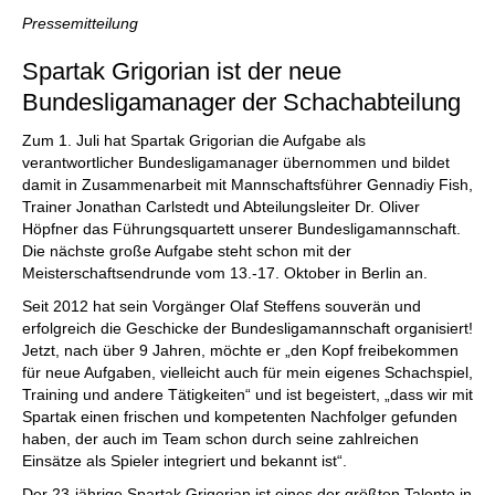
individueller als je zuvor.
Pressemitteilung
Spartak Grigorian ist der neue
Bundesligamanager der Schachabteilung
Zum 1. Juli hat Spartak Grigorian die Aufgabe als
verantwortlicher Bundesligamanager übernommen und bildet
damit in Zusammenarbeit mit Mannschaftsführer Gennadiy Fish,
Trainer Jonathan Carlstedt und Abteilungsleiter Dr. Oliver
Höpfner das Führungsquartett unserer Bundesligamannschaft.
Die nächste große Aufgabe steht schon mit der
Meisterschaftsendrunde vom 13.-17. Oktober in Berlin an.
Seit 2012 hat sein Vorgänger Olaf Steffens souverän und
erfolgreich die Geschicke der Bundesligamannschaft organisiert!
Jetzt, nach über 9 Jahren, möchte er „den Kopf freibekommen
für neue Aufgaben, vielleicht auch für mein eigenes Schachspiel,
Training und andere Tätigkeiten“ und ist begeistert, „dass wir mit
Spartak einen frischen und kompetenten Nachfolger gefunden
haben, der auch im Team schon durch seine zahlreichen
Einsätze als Spieler integriert und bekannt ist“.
Der 23-jährige Spartak Grigorian ist eines der größten Talente in