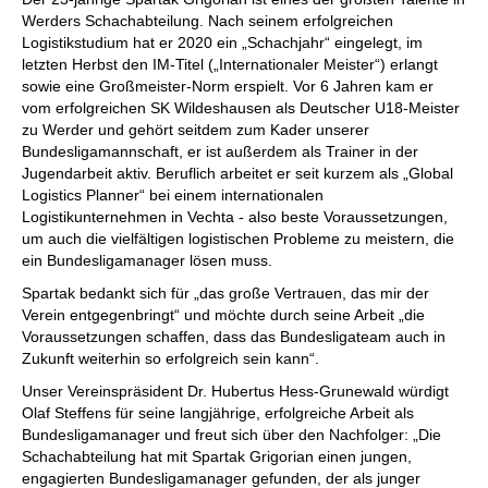
Werders Schachabteilung. Nach seinem erfolgreichen
Logistikstudium hat er 2020 ein „Schachjahr“ eingelegt, im
letzten Herbst den IM-Titel („Internationaler Meister“) erlangt
sowie eine Großmeister-Norm erspielt. Vor 6 Jahren kam er
vom erfolgreichen SK Wildeshausen als Deutscher U18-Meister
zu Werder und gehört seitdem zum Kader unserer
Bundesligamannschaft, er ist außerdem als Trainer in der
Jugendarbeit aktiv. Beruflich arbeitet er seit kurzem als „Global
Logistics Planner“ bei einem internationalen
Logistikunternehmen in Vechta - also beste Voraussetzungen,
um auch die vielfältigen logistischen Probleme zu meistern, die
ein Bundesligamanager lösen muss.
Spartak bedankt sich für „das große Vertrauen, das mir der
Verein entgegenbringt“ und möchte durch seine Arbeit „die
Voraussetzungen schaffen, dass das Bundesligateam auch in
Zukunft weiterhin so erfolgreich sein kann“.
Unser Vereinspräsident Dr. Hubertus Hess-Grunewald würdigt
Olaf Steffens für seine langjährige, erfolgreiche Arbeit als
Bundesligamanager und freut sich über den Nachfolger: „Die
Schachabteilung hat mit Spartak Grigorian einen jungen,
engagierten Bundesligamanager gefunden, der als junger