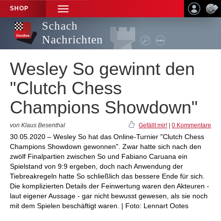
SHOP
TOGGLE
NAVIGATION
Schach
Nachrichten
Wesley So gewinnt den
"Clutch Chess
Champions Showdown"
von Klaus Besenthal
Gefällt mir!
|
0 Kommentare
30.05.2020 – Wesley So hat das Online-Turnier "Clutch Chess
Champions Showdown gewonnen". Zwar hatte sich nach den
zwölf Finalpartien zwischen So und Fabiano Caruana ein
Spielstand von 9:9 ergeben, doch nach Anwendung der
Tiebreakregeln hatte So schließlich das bessere Ende für sich.
Die komplizierten Details der Feinwertung waren den Akteuren -
laut eigener Aussage - gar nicht bewusst gewesen, als sie noch
mit dem Spielen beschäftigt waren. | Foto: Lennart Ootes