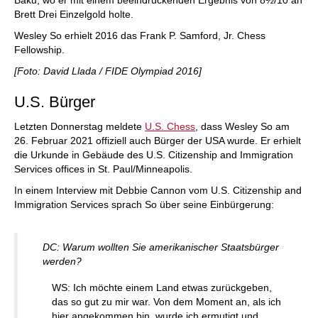
Baku, wo er mit einem beeindruckenden Ergebnis von 8½/10 an
Brett Drei Einzelgold holte.
Wesley So erhielt 2016 das Frank P. Samford, Jr. Chess
Fellowship.
[Foto: David Llada / FIDE Olympiad 2016]
U.S. Bürger
Letzten Donnerstag meldete
U.S. Chess
, dass Wesley So am
26. Februar 2021 offiziell auch Bürger der USA wurde. Er erhielt
die Urkunde in Gebäude des U.S. Citizenship and Immigration
Services offices in St. Paul/Minneapolis.
In einem Interview mit Debbie Cannon vom U.S. Citizenship and
Immigration Services sprach So über seine Einbürgerung:
DC: Warum wollten Sie amerikanischer Staatsbürger
werden?
WS: Ich möchte einem Land etwas zurückgeben,
das so gut zu mir war. Von dem Moment an, als ich
hier angekommen bin, wurde ich ermutigt und