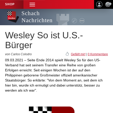
SHOP
TOGGLE
NAVIGATION
Schach
Nachrichten
Wesley So ist U.S.-
Bürger
von Carlos Colodro
Gefällt mir!
|
0 Kommentare
09.03.2021 – Seite Ende 2014 spielt Wesley So für den US-
Verband hat seit seinem Transfer eine Reihe von großen
Erfolgen erreicht. Seit einigen Wochen ist der auf den
Philippinen geborene Großmeister offiziell amerikanischer
Staatsbürger. So erklärte: "Von dem Moment an, seit dem ich
hier bin, wurde ich ermutigt und dabei unterstütz, besser zu
werden als ich war".