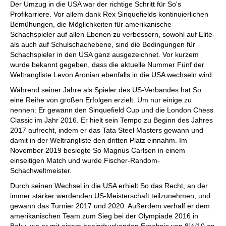
Der Umzug in die USA war der richtige Schritt für So's
Profikarriere. Vor allem dank Rex Sinquefields kontinuierlichen
Bemühungen, die Möglichkeiten für amerikanische
Schachspieler auf allen Ebenen zu verbessern, sowohl auf Elite-
als auch auf Schulschachebene, sind die Bedingungen für
Schachspieler in den USA ganz ausgezeichnet. Vor kurzem
wurde bekannt gegeben, dass die aktuelle Nummer Fünf der
Weltrangliste Levon Aronian ebenfalls in die USA wechseln wird.
Während seiner Jahre als Spieler des US-Verbandes hat So
eine Reihe von großen Erfolgen erzielt. Um nur einige zu
nennen: Er gewann den Sinquefield Cup und die London Chess
Classic im Jahr 2016. Er hielt sein Tempo zu Beginn des Jahres
2017 aufrecht, indem er das Tata Steel Masters gewann und
damit in der Weltrangliste den dritten Platz einnahm. Im
November 2019 besiegte So Magnus Carlsen in einem
einseitigen Match und wurde Fischer-Random-
Schachweltmeister.
Durch seinen Wechsel in die USA erhielt So das Recht, an der
immer stärker werdenden US-Meisterschaft teilzunehmen, und
gewann das Turnier 2017 und 2020. Außerdem verhalf er dem
amerikanischen Team zum Sieg bei der Olympiade 2016 in