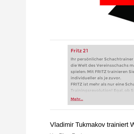
Fritz 21
Ihr persönlicher Schachtrainer -
die Welt des Vereinsschachs m
spielen: Mit FRITZ trainieren Sie
individueller als je zuvor.
FRITZ ist mehr als nur eine Sch
Trainingsrevolution! Egal, ob Si
Vereinsschachs machen oder ber
Mehr...
FRITZ trainieren Sie effizienter,
zuvor.
Vladimir Tukmakov trainiert