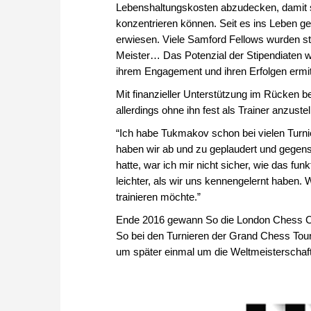
Lebenshaltungskosten abzudecken, damit si
konzentrieren können. Seit es ins Leben ge
erwiesen. Viele Samford Fellows wurden s
Meister… Das Potenzial der Stipendiaten wu
ihrem Engagement und ihren Erfolgen ermitt
Mit finanzieller Unterstützung im Rücken 
allerdings ohne ihn fest als Trainer anzustel
“Ich habe Tukmakov schon bei vielen Turnie
haben wir ab und zu geplaudert und gegense
hatte, war ich mir nicht sicher, wie das fu
leichter, als wir uns kennengelernt haben. 
trainieren möchte.”
Ende 2016 gewann So die London Chess Cl
So bei den Turnieren der Grand Chess Tour
um später einmal um die Weltmeisterschaft