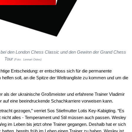
g bei den London Chess Classic und den Gewinn der Grand Chess
Tour
(Foto: Lennart Ootes)
tige Entscheidung: er entschloss sich für die permanente
 helfen soll, an die Spitze der Weltrangliste zu kommen und um die
er als der ukrainische Großmeister und erfahrene Trainer Vladimir
tor auf eine beeindruckende Schachkarriere vorweisen kann.
tracht gezogen,” verriet Sos Stiefmutter Lotis Key-Kabigting. “Es
ist nicht alles - Temperament und Stil müssen auch passen. Wesley
 Weg im Leben bis jetzt ohne Trainer gegangen. Deshalb hat er sich
 hatten, bereits früh im Leben einen Trainer zu haben. Wesley ist