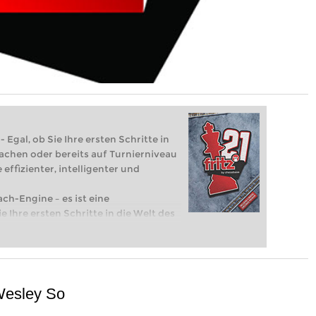
 Egal, ob Sie Ihre ersten Schritte in
achen oder bereits auf Turnierniveau
 effizienter, intelligenter und
ach-Engine – es ist eine
e Ihre ersten Schritte in die Welt des
eits auf Turnierniveau spielen: Mit
 intelligenter und individueller als je
 Wesley So