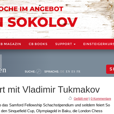
CB MAGAZIN
CB BOOKS
SUPPORT
EINSTEIGERKUR
en
S
SUCHE:
SPRACHE:
DE
EN
ES
FR
rt mit Vladimir Tukmakov
Gefällt mir!
|
0 Kommentare
So das Samford Fellowship Schachstipendium und seitdem feiert So
 den Sinquefield Cup, Olympiagold in Baku, die London Chess