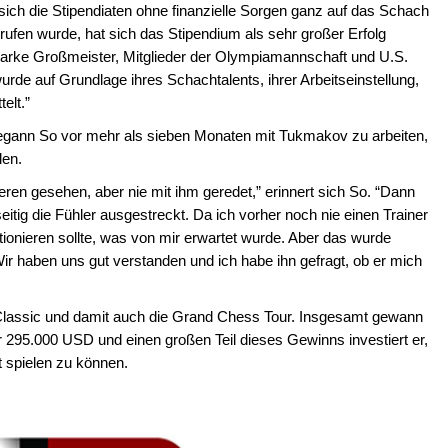
ch die Stipendiaten ohne finanzielle Sorgen ganz auf das Schach
rufen wurde, hat sich das Stipendium als sehr großer Erfolg
tarke Großmeister, Mitglieder der Olympiamannschaft und U.S.
rde auf Grundlage ihres Schachtalents, ihrer Arbeitseinstellung,
elt.”
begann So vor mehr als sieben Monaten mit Tukmakov zu arbeiten,
len.
ren gesehen, aber nie mit ihm geredet,” erinnert sich So. “Dann
itig die Fühler ausgestreckt. Da ich vorher noch nie einen Trainer
nktionieren sollte, was von mir erwartet wurde. Aber das wurde
Wir haben uns gut verstanden und ich habe ihn gefragt, ob er mich
assic und damit auch die Grand Chess Tour. Insgesamt gewann
 295.000 USD und einen großen Teil dieses Gewinns investiert er,
 spielen zu können.