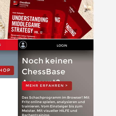
S
LOGIN
Noch keinen
ChessBase
HOP
Account?
MEHR ERFAHREN >
Das Schachprogramm im Browser! Mit
Fritz online spielen, analysieren und
trainieren. Vom Einsteiger bis zum
Meister. Mit visueller HILFE und
Rechentraining.