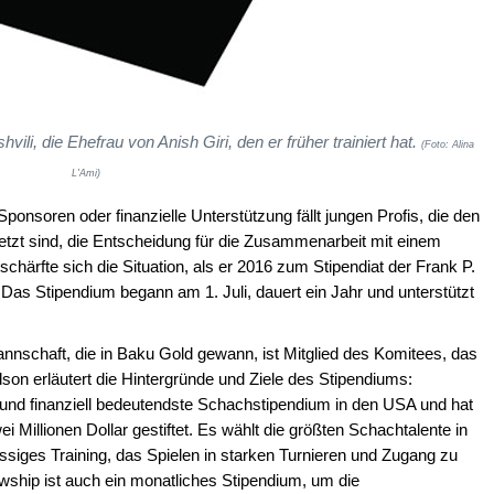
i, die Ehefrau von Anish Giri, den er früher trainiert hat.
(Foto: Alina
L'Ami)
ponsoren oder finanzielle Unterstützung fällt jungen Profis, die den
etzt sind, die Entscheidung für die Zusammenarbeit mit einem
schärfte sich die Situation, als er 2016 zum Stipendiat der Frank P.
as Stipendium begann am 1. Juli, dauert ein Jahr und unterstützt
nschaft, die in Baku Gold gewann, ist Mitglied des Komitees, das
dson erläutert die Hintergründe und Ziele des Stipendiums:
e und finanziell bedeutendste Schachstipendium in den USA und hat
i Millionen Dollar gestiftet. Es wählt die größten Schachtalente in
siges Training, das Spielen in starken Turnieren und Zugang zu
owship ist auch ein monatliches Stipendium, um die