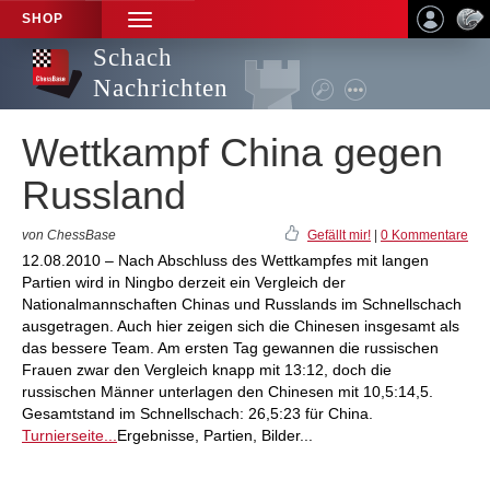
SHOP
TOGGLE
NAVIGATION
Schach
Nachrichten
Wettkampf China gegen
Russland
von ChessBase
Gefällt mir!
|
0 Kommentare
12.08.2010 – Nach Abschluss des Wettkampfes mit langen
Partien wird in Ningbo derzeit ein Vergleich der
Nationalmannschaften Chinas und Russlands im Schnellschach
ausgetragen. Auch hier zeigen sich die Chinesen insgesamt als
das bessere Team. Am ersten Tag gewannen die russischen
Frauen zwar den Vergleich knapp mit 13:12, doch die
russischen Männer unterlagen den Chinesen mit 10,5:14,5.
Gesamtstand im Schnellschach: 26,5:23 für China.
Turnierseite...
Ergebnisse, Partien, Bilder...