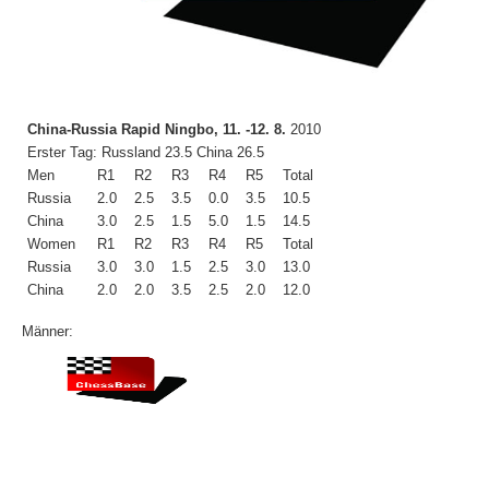
China-Russia Rapid Ningbo, 11. -12. 8.
2010
Erster Tag: Russland 23.5 China 26.5
Men
R1
R2
R3
R4
R5
Total
Russia
2.0
2.5
3.5
0.0
3.5
10.5
China
3.0
2.5
1.5
5.0
1.5
14.5
Women
R1
R2
R3
R4
R5
Total
Russia
3.0
3.0
1.5
2.5
3.0
13.0
China
2.0
2.0
3.5
2.5
2.0
12.0
Männer: