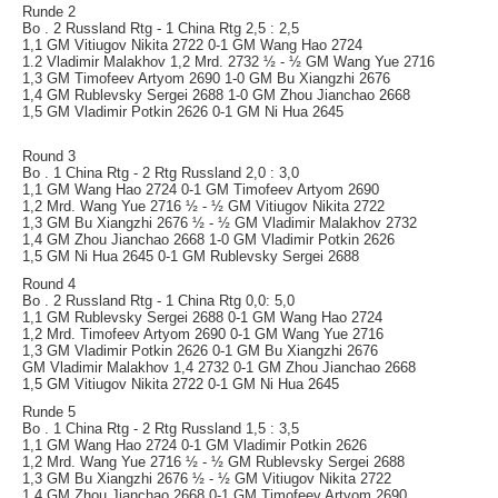
Runde 2
Bo . 2 Russland Rtg - 1 China Rtg 2,5 : 2,5
1,1 GM Vitiugov Nikita 2722 0-1 GM Wang Hao 2724
1.2 Vladimir Malakhov 1,2 Mrd. 2732 ½ - ½ GM Wang Yue 2716
1,3 GM Timofeev Artyom 2690 1-0 GM Bu Xiangzhi 2676
1,4 GM Rublevsky Sergei 2688 1-0 GM Zhou Jianchao 2668
1,5 GM Vladimir Potkin 2626 0-1 GM Ni Hua 2645
Round 3
Bo . 1 China Rtg - 2 Rtg Russland 2,0 : 3,0
1,1 GM Wang Hao 2724 0-1 GM Timofeev Artyom 2690
1,2 Mrd. Wang Yue 2716 ½ - ½ GM Vitiugov Nikita 2722
1,3 GM Bu Xiangzhi 2676 ½ - ½ GM Vladimir Malakhov 2732
1,4 GM Zhou Jianchao 2668 1-0 GM Vladimir Potkin 2626
1,5 GM Ni Hua 2645 0-1 GM Rublevsky Sergei 2688
Round 4
Bo . 2 Russland Rtg - 1 China Rtg 0,0: 5,0
1,1 GM Rublevsky Sergei 2688 0-1 GM Wang Hao 2724
1,2 Mrd. Timofeev Artyom 2690 0-1 GM Wang Yue 2716
1,3 GM Vladimir Potkin 2626 0-1 GM Bu Xiangzhi 2676
GM Vladimir Malakhov 1,4 2732 0-1 GM Zhou Jianchao 2668
1,5 GM Vitiugov Nikita 2722 0-1 GM Ni Hua 2645
Runde 5
Bo . 1 China Rtg - 2 Rtg Russland 1,5 : 3,5
1,1 GM Wang Hao 2724 0-1 GM Vladimir Potkin 2626
1,2 Mrd. Wang Yue 2716 ½ - ½ GM Rublevsky Sergei 2688
1,3 GM Bu Xiangzhi 2676 ½ - ½ GM Vitiugov Nikita 2722
1,4 GM Zhou Jianchao 2668 0-1 GM Timofeev Artyom 2690