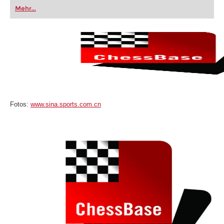
oder bereits auf Turnierniveau spielen: Mit
Mehr...
FRITZ trainieren Sie effizienter, intelligenter und
individueller als je zuvor.
Fotos:
www.sina.sports.com.cn