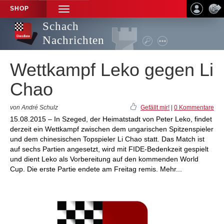
SHOP
TOGGLE
NAVIGATION
Schach
Nachrichten
Wettkampf Leko gegen Li
Chao
von André Schulz
Gefällt mir!
|
0 Kommentare
15.08.2015 – In Szeged, der Heimatstadt von Peter Leko, findet
derzeit ein Wettkampf zwischen dem ungarischen Spitzenspieler
und dem chinesischen Topspieler Li Chao statt. Das Match ist
auf sechs Partien angesetzt, wird mit FIDE-Bedenkzeit gespielt
und dient Leko als Vorbereitung auf den kommenden World
Cup. Die erste Partie endete am Freitag remis. Mehr...