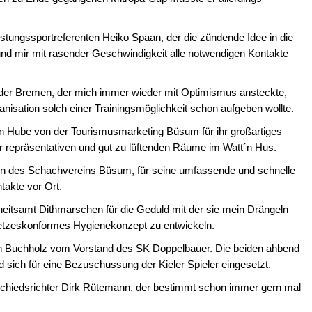
stungssportreferenten Heiko Spaan, der die zündende Idee in die
nd mir mit rasender Geschwindigkeit alle notwendigen Kontakte
er Bremen, der mich immer wieder mit Optimismus ansteckte,
nisation solch einer Trainingsmöglichkeit schon aufgeben wollte.
n Hube von der Tourismusmarketing Büsum für ihr großartiges
 repräsentativen und gut zu lüftenden Räume im Watt´n Hus.
en des Schachvereins Büsum, für seine umfassende und schnelle
takte vor Ort.
itsamt Dithmarschen für die Geduld mit der sie mein Drängeln
gesetzeskonformes Hygienekonzept zu entwickeln.
 Buchholz vom Vorstand des SK Doppelbauer. Die beiden ahbend
d sich für eine Bezuschussung der Kieler Spieler eingesetzt.
 Schiedsrichter Dirk Rütemann, der bestimmt schon immer gern mal