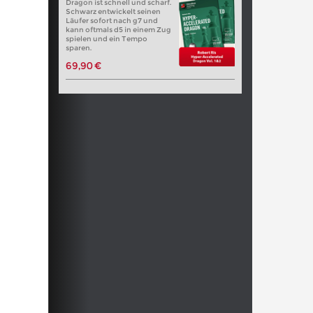
Dragon ist schnell und scharf.
Schwarz entwickelt seinen
Läufer sofort nach g7 und
kann oftmals d5 in einem Zug
spielen und ein Tempo
sparen.
69,90 €