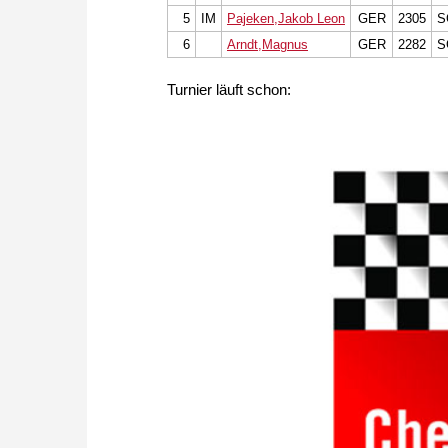
5
IM
Pajeken,Jakob Leon
GER
2305
S
6
Arndt,Magnus
GER
2282
S
Turnier läuft schon: