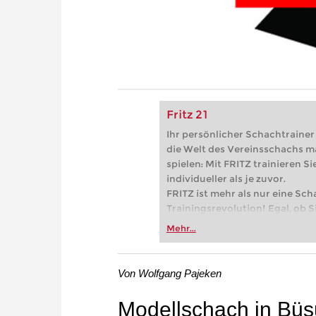
Fritz 21
Ihr persönlicher Schachtrainer -
die Welt des Vereinsschachs m
spielen: Mit FRITZ trainieren Sie
individueller als je zuvor.
FRITZ ist mehr als nur eine Sch
Trainingsrevolution! Egal, ob Si
Vereinsschachs machen oder ber
Mehr...
FRITZ trainieren Sie effizienter,
zuvor.
Von Wolfgang Pajeken
Modellschach in Bü