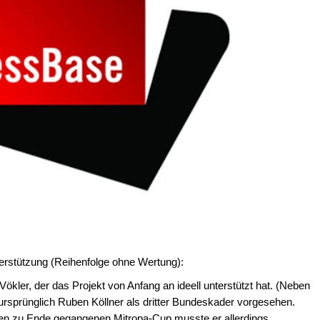
terstützung (Reihenfolge ohne Wertung):
ler, der das Projekt von Anfang an ideell unterstützt hat. (Neben
rsprünglich Ruben Köllner als dritter Bundeskader vorgesehen.
en zu Ende gegangenen Mitropa-Cup musste er allerdings