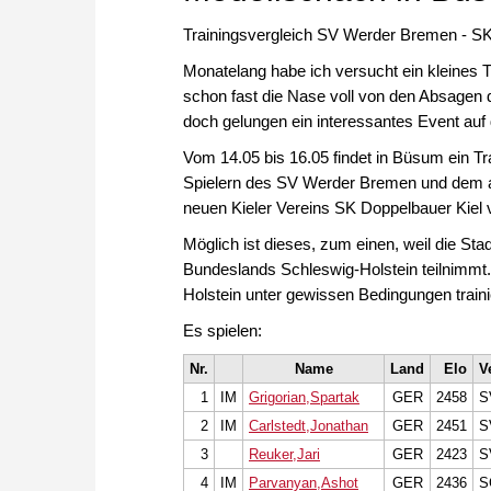
Trainingsvergleich SV Werder Bremen - SK
Monatelang habe ich versucht ein kleines
schon fast die Nase voll von den Absagen 
doch gelungen ein interessantes Event auf 
Vom 14.05 bis 16.05 findet in Büsum ein 
Spielern des SV Werder Bremen und dem a
neuen Kieler Vereins SK Doppelbauer Kiel v
Möglich ist dieses, zum einen, weil die St
Bundeslands Schleswig-Holstein teilnimmt.
Holstein unter gewissen Bedingungen traini
Es spielen:
Nr.
Name
Land
Elo
V
1
IM
Grigorian,Spartak
GER
2458
S
2
IM
Carlstedt,Jonathan
GER
2451
S
3
Reuker,Jari
GER
2423
S
4
IM
Parvanyan,Ashot
GER
2436
S