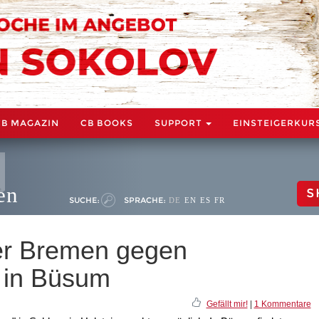
CB MAGAZIN
CB BOOKS
SUPPORT
EINSTEIGERKUR
en
S
SUCHE:
SPRACHE:
DE
EN
ES
FR
er Bremen gegen
 in Büsum
Gefällt mir!
|
1 Kommentare