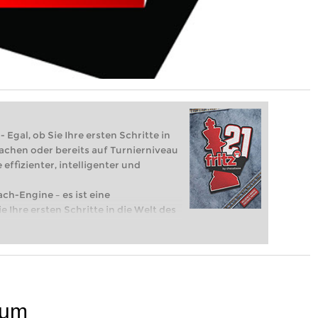
 Egal, ob Sie Ihre ersten Schritte in
achen oder bereits auf Turnierniveau
 effizienter, intelligenter und
ach-Engine – es ist eine
e Ihre ersten Schritte in die Welt des
eits auf Turnierniveau spielen: Mit
 intelligenter und individueller als je
sum