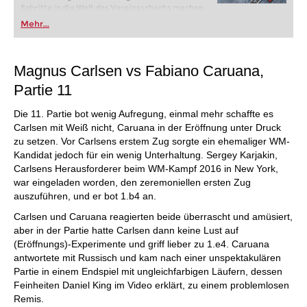
Schritte in die Welt des Vereinsschachs machen
oder bereits auf Turnierniveau spielen: Mit
Mehr...
FRITZ trainieren Sie effizienter, intelligenter und
individueller als je zuvor.
Magnus Carlsen vs Fabiano Caruana,
Partie 11
Die 11. Partie bot wenig Aufregung, einmal mehr schaffte es
Carlsen mit Weiß nicht, Caruana in der Eröffnung unter Druck
zu setzen. Vor Carlsens erstem Zug sorgte ein ehemaliger WM-
Kandidat jedoch für ein wenig Unterhaltung. Sergey Karjakin,
Carlsens Herausforderer beim WM-Kampf 2016 in New York,
war eingeladen worden, den zeremoniellen ersten Zug
auszuführen, und er bot 1.b4 an.
Carlsen und Caruana reagierten beide überrascht und amüsiert,
aber in der Partie hatte Carlsen dann keine Lust auf
(Eröffnungs)-Experimente und griff lieber zu 1.e4. Caruana
antwortete mit Russisch und kam nach einer unspektakulären
Partie in einem Endspiel mit ungleichfarbigen Läufern, dessen
Feinheiten Daniel King im Video erklärt, zu einem problemlosen
Remis.