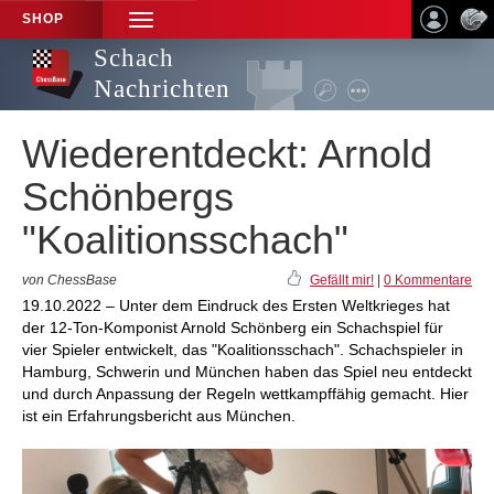
SHOP
TOGGLE
NAVIGATION
Schach
Nachrichten
Wiederentdeckt: Arnold
Schönbergs
"Koalitionsschach"
von ChessBase
Gefällt mir!
|
0 Kommentare
19.10.2022 – Unter dem Eindruck des Ersten Weltkrieges hat
der 12-Ton-Komponist Arnold Schönberg ein Schachspiel für
vier Spieler entwickelt, das "Koalitionsschach". Schachspieler in
Hamburg, Schwerin und München haben das Spiel neu entdeckt
und durch Anpassung der Regeln wettkampffähig gemacht. Hier
ist ein Erfahrungsbericht aus München.