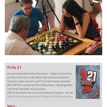
Fritz 21
Ihr persönlicher Schachtrainer - Egal, ob Sie Ihre
ersten Schritte in die Welt des Vereinsschachs
machen oder bereits auf Turnierniveau spielen:
Mit FRITZ trainieren Sie effizienter, intelligenter
und individueller als je zuvor.
FRITZ ist mehr als nur eine Schach-Engine – es ist
eine Trainingsrevolution! Egal, ob Sie Ihre ersten
Schritte in die Welt des Vereinsschachs machen
oder bereits auf Turnierniveau spielen: Mit
Mehr...