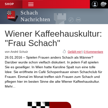
SHOP
TOGGLE
NAVIGATION
Schach
Nachrichten
Wiener Kaffeehauskultur:
"Frau Schach"
von André Schulz
Gefällt mir!
|
0 Kommentare
26.01.2016 – Spielen Frauen anders Schach als Männer?
Darüber wurde schon vielfach diskutiert. In jedem Fall spielen
Sie es geselliger. In Wien hatte Karoline Spalt nun eine tolle
Idee: Sie eröffnete im Café Schopenhauer einen Schachclub für
Frauen. Einmal im Monat treffen sich Frauen zum Schach und
pflegen hier im besten Sinne die alte Wiener Kaffeehauskultur.
Mehr...