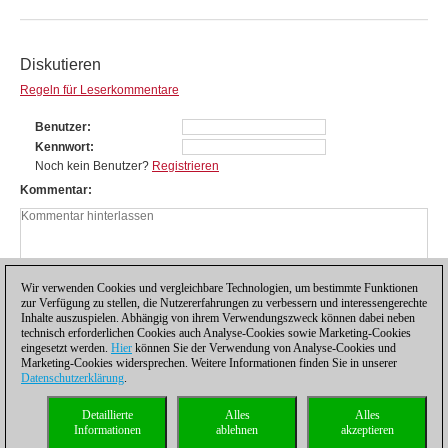
Diskutieren
Regeln für Leserkommentare
Benutzer
Kennwort
Noch kein Benutzer?
Registrieren
Kommentar
Wir verwenden Cookies und vergleichbare Technologien, um bestimmte Funktionen
zur Verfügung zu stellen, die Nutzererfahrungen zu verbessern und interessengerechte
Inhalte auszuspielen. Abhängig von ihrem Verwendungszweck können dabei neben
technisch erforderlichen Cookies auch Analyse-Cookies sowie Marketing-Cookies
eingesetzt werden.
Hier
können Sie der Verwendung von Analyse-Cookies und
Marketing-Cookies widersprechen. Weitere Informationen finden Sie in unserer
Datenschutzerklärung
.
Datenschutzhinweis
|
Impressum
|
Kontakt
|
Cookies Management
|
Lizenzen
|
Detaillierte
Alles
Alles
Compliance Hotline
|
Home
Informationen
ablehnen
akzeptieren
© 2017 ChessBase GmbH | Osterbekstraße 90a | 22083 Hamburg | Deutschland