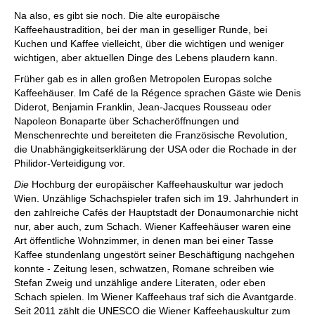
individueller als je zuvor.
Na also, es gibt sie noch. Die alte europäische
Kaffeehaustradition, bei der man in geselliger Runde, bei
Kuchen und Kaffee vielleicht, über die wichtigen und weniger
wichtigen, aber aktuellen Dinge des Lebens plaudern kann.
Früher gab es in allen großen Metropolen Europas solche
Kaffeehäuser. Im Café de la Régence sprachen Gäste wie Denis
Diderot, Benjamin Franklin, Jean-Jacques Rousseau oder
Napoleon Bonaparte über Schacheröffnungen und
Menschenrechte und bereiteten die Französische Revolution,
die Unabhängigkeitserklärung der USA oder die Rochade in der
Philidor-Verteidigung vor.
Die
Hochburg der europäischer Kaffeehauskultur war jedoch
Wien. Unzählige Schachspieler trafen sich im 19. Jahrhundert in
den zahlreiche Cafés der Hauptstadt der Donaumonarchie nicht
nur, aber auch, zum Schach. Wiener Kaffeehäuser waren eine
Art öffentliche Wohnzimmer, in denen man bei einer Tasse
Kaffee stundenlang ungestört seiner Beschäftigung nachgehen
konnte - Zeitung lesen, schwatzen, Romane schreiben wie
Stefan Zweig und unzählige andere Literaten, oder eben
Schach spielen. Im Wiener Kaffeehaus traf sich die Avantgarde.
Seit 2011 zählt die UNESCO die Wiener Kaffeehauskultur zum