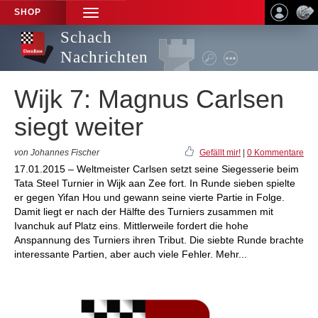
SHOP
TOGGLE
NAVIGATION
Schach
Nachrichten
Wijk 7: Magnus Carlsen
siegt weiter
von Johannes Fischer
Gefällt mir!
|
0 Kommentare
17.01.2015 – Weltmeister Carlsen setzt seine Siegesserie beim
Tata Steel Turnier in Wijk aan Zee fort. In Runde sieben spielte
er gegen Yifan Hou und gewann seine vierte Partie in Folge.
Damit liegt er nach der Hälfte des Turniers zusammen mit
Ivanchuk auf Platz eins. Mittlerweile fordert die hohe
Anspannung des Turniers ihren Tribut. Die siebte Runde brachte
interessante Partien, aber auch viele Fehler. Mehr...