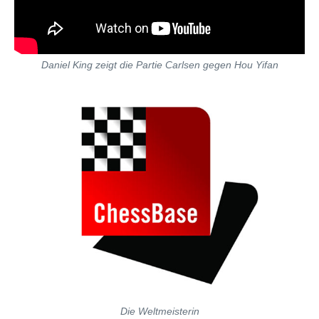
Daniel King zeigt die Partie Carlsen gegen Hou Yifan
Die Weltmeisterin