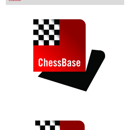
FRITZ trainieren Sie effizienter, intelligenter und
individueller als je zuvor.