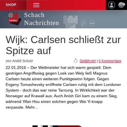
SHOP
TOGGLE
NAVIGATION
Schach
Nachrichten
Wijk: Carlsen schließt zur
Spitze auf
von André Schulz
Gefällt mir!
|
0 Kommentare
22.01.2016 – Der Weltmeister hat sich warm gespielt. Dem
gestrigen Angriffssieg gegen Loek van Wely ließ Magnus
Carlsen heute einen weiteren Punktgewinn folgen. Gegen
Evgeny Tomashevsky eröffnete Carlsen ruhig mit dem Londoner
System - doch das war reine Tarnung. In Wirklichkeit war der
Norweger auf Krawall aus. Auch Anish Giri kam zu einem Sieg,
während Yifan Hou einen solchen gegen Wei Yi knapp
verpasste. Mehr...