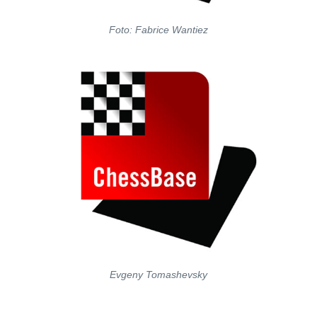
Foto: Fabrice Wantiez
Evgeny Tomashevsky