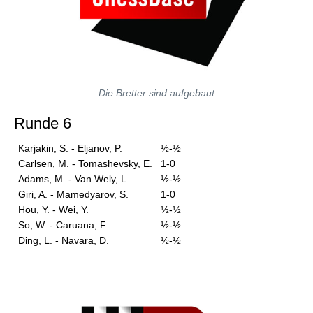
Die Bretter sind aufgebaut
Runde 6
Karjakin, S. - Eljanov, P.
½-½
Carlsen, M. - Tomashevsky, E.
1-0
Adams, M. - Van Wely, L.
½-½
Giri, A. - Mamedyarov, S.
1-0
Hou, Y. - Wei, Y.
½-½
So, W. - Caruana, F.
½-½
Ding, L. - Navara, D.
½-½