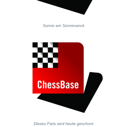
Sonne am Sonnevanck
Dieses Fiets wird heute geschont