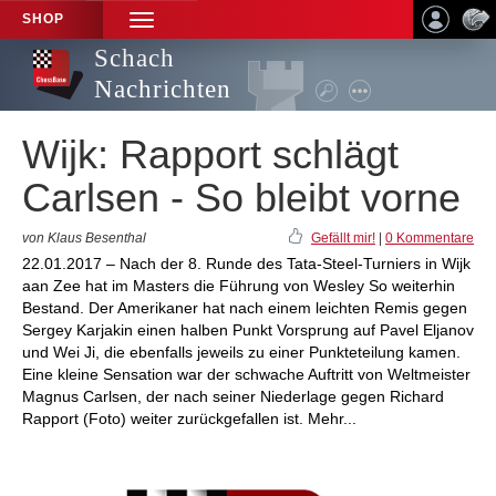
SHOP
TOGGLE
NAVIGATION
Schach
Nachrichten
Wijk: Rapport schlägt
Carlsen - So bleibt vorne
von Klaus Besenthal
Gefällt mir!
|
0 Kommentare
22.01.2017 – Nach der 8. Runde des Tata-Steel-Turniers in Wijk
aan Zee hat im Masters die Führung von Wesley So weiterhin
Bestand. Der Amerikaner hat nach einem leichten Remis gegen
Sergey Karjakin einen halben Punkt Vorsprung auf Pavel Eljanov
und Wei Ji, die ebenfalls jeweils zu einer Punkteteilung kamen.
Eine kleine Sensation war der schwache Auftritt von Weltmeister
Magnus Carlsen, der nach seiner Niederlage gegen Richard
Rapport (Foto) weiter zurückgefallen ist. Mehr...