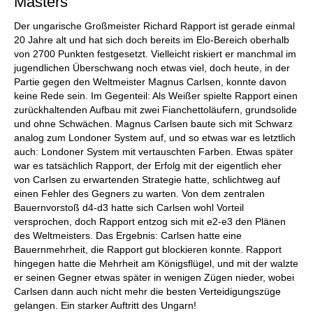
Masters
Der ungarische Großmeister Richard Rapport ist gerade einmal
20 Jahre alt und hat sich doch bereits im Elo-Bereich oberhalb
von 2700 Punkten festgesetzt. Vielleicht riskiert er manchmal im
jugendlichen Überschwang noch etwas viel, doch heute, in der
Partie gegen den Weltmeister Magnus Carlsen, konnte davon
keine Rede sein. Im Gegenteil: Als Weißer spielte Rapport einen
zurückhaltenden Aufbau mit zwei Fianchettoläufern, grundsolide
und ohne Schwächen. Magnus Carlsen baute sich mit Schwarz
analog zum Londoner System auf, und so etwas war es letztlich
auch: Londoner System mit vertauschten Farben. Etwas später
war es tatsächlich Rapport, der Erfolg mit der eigentlich eher
von Carlsen zu erwartenden Strategie hatte, schlichtweg auf
einen Fehler des Gegners zu warten. Von dem zentralen
Bauernvorstoß d4-d3 hatte sich Carlsen wohl Vorteil
versprochen, doch Rapport entzog sich mit e2-e3 den Plänen
des Weltmeisters. Das Ergebnis: Carlsen hatte eine
Bauernmehrheit, die Rapport gut blockieren konnte. Rapport
hingegen hatte die Mehrheit am Königsflügel, und mit der walzte
er seinen Gegner etwas später in wenigen Zügen nieder, wobei
Carlsen dann auch nicht mehr die besten Verteidigungszüge
gelangen. Ein starker Auftritt des Ungarn!