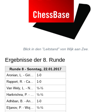
Blick in den "Leitstand" von Wijk aan Zee.
Ergebnisse der 8. Runde
Runde 8 - Sonntag, 22.01.2017
Aronian, L. - Giri, A.
1-0
Rapport, R. - Carlsen, M.
1-0
Van Wely, L. - Nepomniachtchi, I.
½-½
Harikrishna, P. - Wei, Y.
½-½
Adhiban, B. - Andreikin, D.
1-0
Eljanov, P. - Wojtaszek, R.
½-½