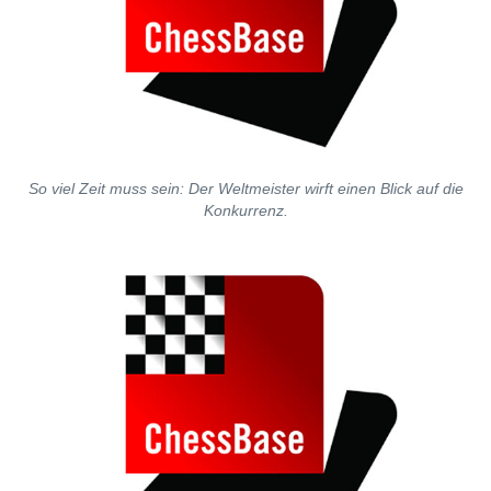
So viel Zeit muss sein: Der Weltmeister wirft einen Blick auf die
Konkurrenz.