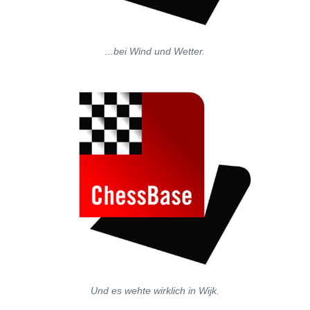
...bei Wind und Wetter.
Und es wehte wirklich in Wijk.