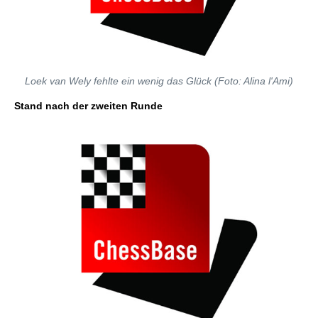
Loek van Wely fehlte ein wenig das Glück (Foto: Alina l'Ami)
Stand nach der zweiten Runde