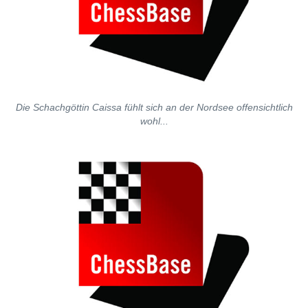
Die Schachgöttin Caissa fühlt sich an der Nordsee offensichtlich
wohl...