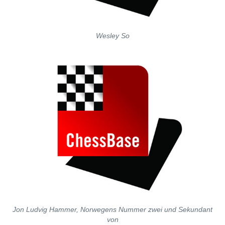
Wesley So
Jon Ludvig Hammer, Norwegens Nummer zwei und Sekundant
von