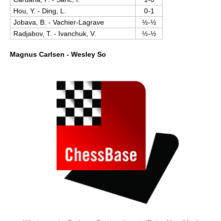
Hou, Y. - Ding, L.
0-1
Jobava, B. - Vachier-Lagrave
½-½
Radjabov, T. - Ivanchuk, V.
½-½
Magnus Carlsen - Wesley So