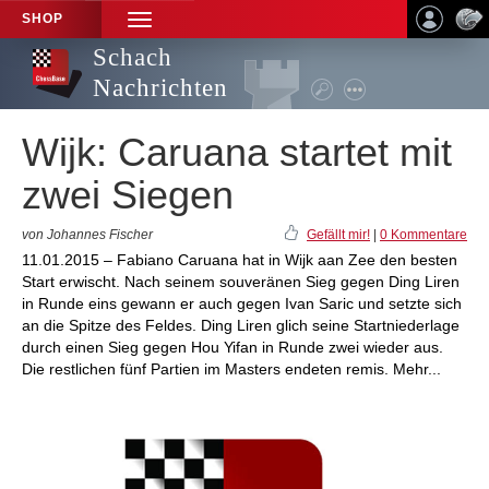
SHOP
TOGGLE
NAVIGATION
Schach
Nachrichten
Wijk: Caruana startet mit
zwei Siegen
von Johannes Fischer
Gefällt mir!
|
0 Kommentare
11.01.2015 – Fabiano Caruana hat in Wijk aan Zee den besten
Start erwischt. Nach seinem souveränen Sieg gegen Ding Liren
in Runde eins gewann er auch gegen Ivan Saric und setzte sich
an die Spitze des Feldes. Ding Liren glich seine Startniederlage
durch einen Sieg gegen Hou Yifan in Runde zwei wieder aus.
Die restlichen fünf Partien im Masters endeten remis. Mehr...