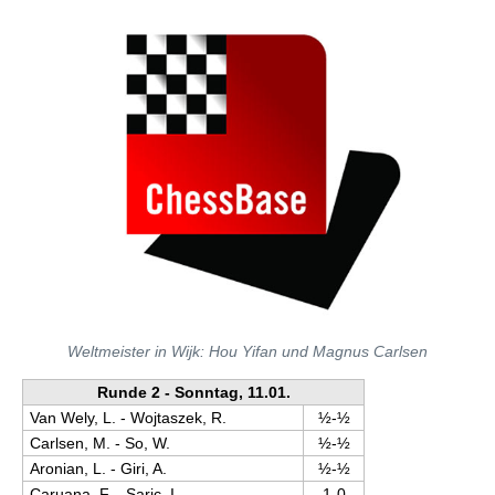
Weltmeister in Wijk: Hou Yifan und Magnus Carlsen
Runde 2 - Sonntag, 11.01.
Van Wely, L. - Wojtaszek, R.
½-½
Carlsen, M. - So, W.
½-½
Aronian, L. - Giri, A.
½-½
Caruana, F. - Saric, I.
1-0