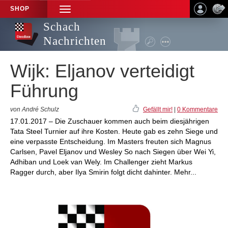
SHOP
TOGGLE
NAVIGATION
Schach
Nachrichten
Wijk: Eljanov verteidigt
Führung
von André Schulz
Gefällt mir!
|
0 Kommentare
17.01.2017 – Die Zuschauer kommen auch beim diesjährigen
Tata Steel Turnier auf ihre Kosten. Heute gab es zehn Siege und
eine verpasste Entscheidung. Im Masters freuten sich Magnus
Carlsen, Pavel Eljanov und Wesley So nach Siegen über Wei Yi,
Adhiban und Loek van Wely. Im Challenger zieht Markus
Ragger durch, aber Ilya Smirin folgt dicht dahinter. Mehr...