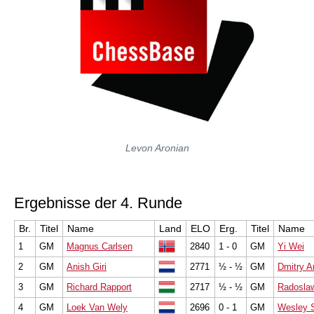
Levon Aronian
Ergebnisse der 4. Runde
Br.
Titel
Name
Land
ELO
Erg.
Titel
Name
1
GM
Magnus Carlsen
2840
1 - 0
GM
Yi Wei
2
GM
Anish Giri
2771
½ - ½
GM
Dmitry A
3
GM
Richard Rapport
2717
½ - ½
GM
Radosla
4
GM
Loek Van Wely
2696
0 - 1
GM
Wesley 