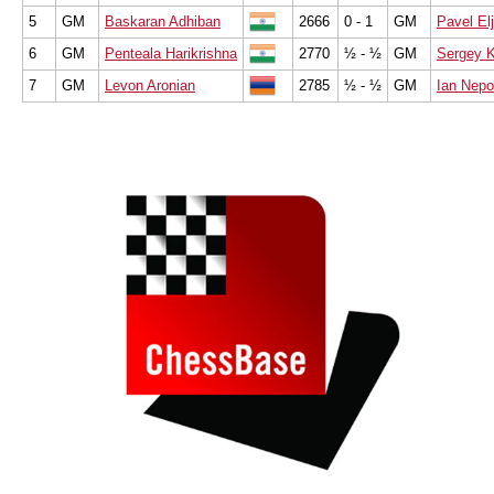
5
GM
Baskaran Adhiban
2666
0 - 1
GM
Pavel El
6
GM
Penteala Harikrishna
2770
½ - ½
GM
Sergey K
7
GM
Levon Aronian
2785
½ - ½
GM
Ian Nepo