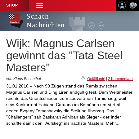
SHOP
TOGGLE
NAVIGATION
Schach
Nachrichten
Wijk: Magnus Carlsen
gewinnt das "Tata Steel
Masters"
von Klaus Besenthal
Gefällt mir!
|
2 Kommentare
31.01.2016 – Nach 99 Zügen stand das Remis zwischen
Magnus Carlsen und Ding Liren endgültig fest. Dem Weltmeister
reichte das Unentschieden zum souveränen Turniersieg, weil
sein Konkurrent Fabiano Caruana im Bemühen um Vorteil
gegen Evgeny Tomashevsky die Stellung überzog. Das
"Challengers" sah Baskaran Adhiban als Sieger - der Inder
schaffte damit den "Aufstieg" ins nächste Masters. Mehr...