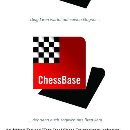
Ding Liren wartet auf seinen Gegner...
... der dann auch sogleich ans Brett kam
Am letzten Tag des "Tata Steel Chess Tournaments" bekamen