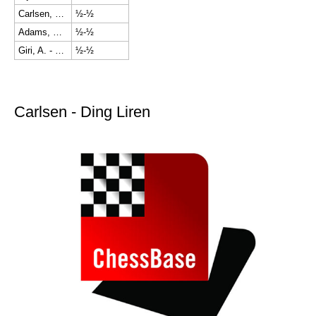
Carlsen, M. - Ding, L.
½-½
Adams, M. - So, W.
½-½
Giri, A. - Hou, Y.
½-½
Carlsen - Ding Liren