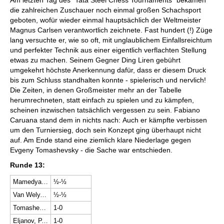
die zahlreichen Zuschauer noch einmal großen Schachsport
geboten, wofür wieder einmal hauptsächlich der Weltmeister
Magnus Carlsen verantwortlich zeichnete. Fast hundert (!) Züge
lang versuchte er, wie so oft, mit unglaublichem Einfallsreichtum
und perfekter Technik aus einer eigentlich verflachten Stellung
etwas zu machen. Seinem Gegner Ding Liren gebührt
umgekehrt höchste Anerkennung dafür, dass er diesem Druck
bis zum Schluss standhalten konnte - spielerisch und nervlich!
Die Zeiten, in denen Großmeister mehr an der Tabelle
herumrechneten, statt einfach zu spielen und zu kämpfen,
scheinen inzwischen tatsächlich vergessen zu sein. Fabiano
Caruana stand dem in nichts nach: Auch er kämpfte verbissen
um den Turniersieg, doch sein Konzept ging überhaupt nicht
auf. Am Ende stand eine ziemlich klare Niederlage gegen
Evgeny Tomashevsky - die Sache war entschieden.
Runde
13:
Mamedyarov, S. - Karjakin, S.
½-½
Van Wely, L. - Wei, Y.
½-½
Tomashevsky, E. - Caruana, F.
1-0
Eljanov, P. - Navara, D.
1-0