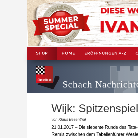
HOME
ERÖFFNUNGEN A-Z
SHOP
Schach Nachricht
Wijk: Spitzenspi
von Klaus Besenthal
21.01.2017 – Die siebente Runde des Tata-S
Remis zwischen dem Tabellenführer Wesley