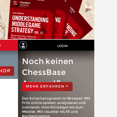
S
LOGIN
Noch keinen
ChessBase
HOP
Account?
MEHR ERFAHREN >
Das Schachprogramm im Browser! Mit
Fritz online spielen, analysieren und
trainieren. Vom Einsteiger bis zum
Meister. Mit visueller HILFE und
Rechentraining.