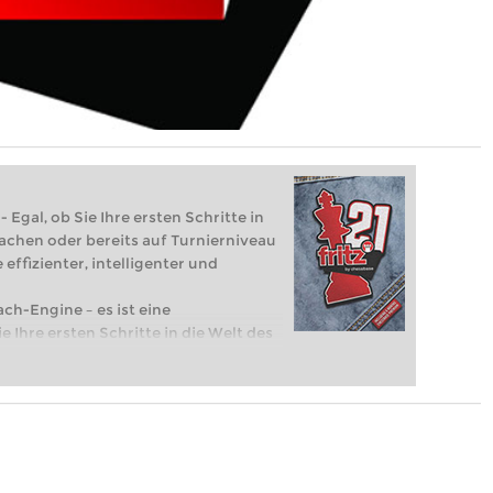
 Egal, ob Sie Ihre ersten Schritte in
achen oder bereits auf Turnierniveau
 effizienter, intelligenter und
ach-Engine – es ist eine
e Ihre ersten Schritte in die Welt des
eits auf Turnierniveau spielen: Mit
 intelligenter und individueller als je