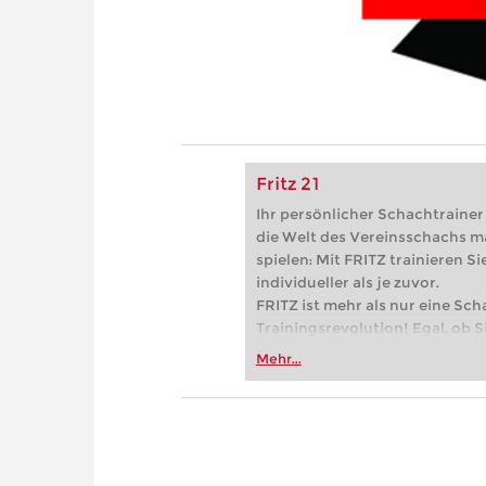
Fritz 21
Ihr persönlicher Schachtrainer -
die Welt des Vereinsschachs m
spielen: Mit FRITZ trainieren Sie
individueller als je zuvor.
FRITZ ist mehr als nur eine Sch
Trainingsrevolution! Egal, ob Si
Vereinsschachs machen oder ber
Mehr...
FRITZ trainieren Sie effizienter,
zuvor.