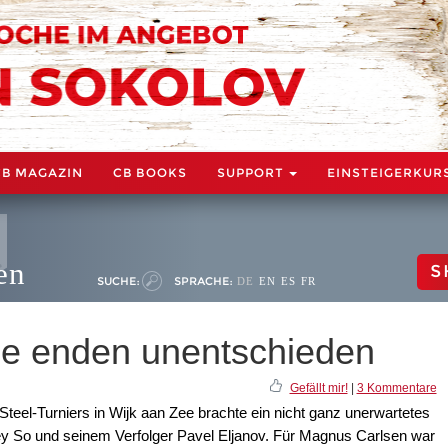
CB MAGAZIN
CB BOOKS
SUPPORT
EINSTEIGERKUR
en
S
SUCHE:
SPRACHE:
DE
EN
ES
FR
ele enden unentschieden
Gefällt mir!
|
3 Kommentare
teel-Turniers in Wijk aan Zee brachte ein nicht ganz unerwartetes
 So und seinem Verfolger Pavel Eljanov. Für Magnus Carlsen war