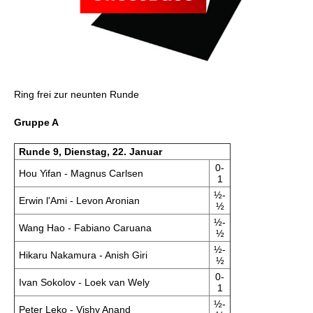
Ring frei zur neunten Runde
Gruppe A
Runde 9, Dienstag, 22. Januar
0-
Hou Yifan - Magnus Carlsen
1
½-
Erwin l'Ami - Levon Aronian
½
½-
Wang Hao - Fabiano Caruana
½
½-
Hikaru Nakamura - Anish Giri
½
0-
Ivan Sokolov - Loek van Wely
1
½-
Peter Leko - Vishy Anand