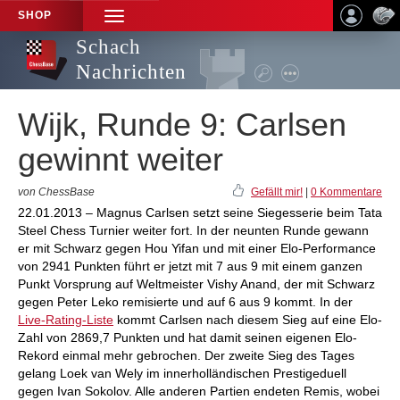
SHOP
TOGGLE
NAVIGATION
Schach
Nachrichten
Wijk, Runde 9: Carlsen
gewinnt weiter
von ChessBase
Gefällt mir!
|
0 Kommentare
22.01.2013 – Magnus Carlsen setzt seine Siegesserie beim Tata
Steel Chess Turnier weiter fort. In der neunten Runde gewann
er mit Schwarz gegen Hou Yifan und mit einer Elo-Performance
von 2941 Punkten führt er jetzt mit 7 aus 9 mit einem ganzen
Punkt Vorsprung auf Weltmeister Vishy Anand, der mit Schwarz
gegen Peter Leko remisierte und auf 6 aus 9 kommt. In der
Live-Rating-Liste
kommt Carlsen nach diesem Sieg auf eine Elo-
Zahl von 2869,7 Punkten und hat damit seinen eigenen Elo-
Rekord einmal mehr gebrochen. Der zweite Sieg des Tages
gelang Loek van Wely im innerholländischen Prestigeduell
gegen Ivan Sokolov. Alle anderen Partien endeten Remis, wobei