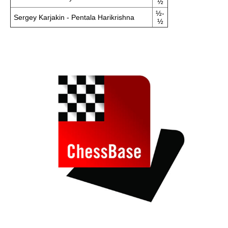
½
½-
Sergey Karjakin - Pentala Harikrishna
½