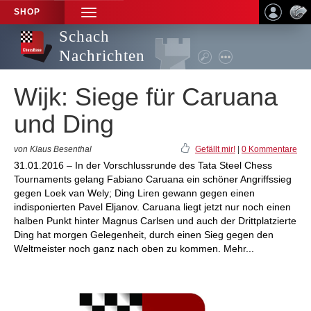
SHOP
TOGGLE
NAVIGATION
Schach
Nachrichten
Wijk: Siege für Caruana
und Ding
von Klaus Besenthal
Gefällt mir!
|
0 Kommentare
31.01.2016 – In der Vorschlussrunde des Tata Steel Chess
Tournaments gelang Fabiano Caruana ein schöner Angriffssieg
gegen Loek van Wely; Ding Liren gewann gegen einen
indisponierten Pavel Eljanov. Caruana liegt jetzt nur noch einen
halben Punkt hinter Magnus Carlsen und auch der Drittplatzierte
Ding hat morgen Gelegenheit, durch einen Sieg gegen den
Weltmeister noch ganz nach oben zu kommen. Mehr...