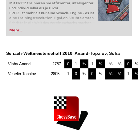
Mit FRITZ trainieren Sie effizienter, intelligenter
und individueller als je zuvor.
FRITZ ist mehr als nur eine Schach-Engine – es ist
eine Trainingsrevolution! Egal, ob Sie Ihre ersten
Schritte in die Welt des Vereinsschachs machen
oder bereits auf Turnierniveau spielen: Mit
Mehr...
FRITZ trainieren Sie effizienter, intelligenter und
individueller als je zuvor.
Schach-Weltmeisterschaft 2010, Anand-Topalov, Sofia
Vishy Anand
2787
0
1
½
1
½
½
½
0
Veselin Topalov
2805
1
0
½
0
½
½
½
1