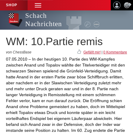
SHOP
TOGGLE
NAVIGATION
Schach
Nachrichten
WM: 10.Partie remis
von ChessBase
Gefällt mir!
|
0 Kommentare
07.05.2010 – In der heutígen 10. Partie des WM-Kampfes
zwischen Anand und Topalov wählte der Titelverteidiger mit den
schwarzen Steinen spielend die Grünfeld-Verteidigung. Damit
hatte Anand in der ersten Partie zwar böse Schiffbruch erlitten,
aber nachdem er in der Slawischen Verteidigung zuletzt mehr
und mehr unter Druck geraten war und in der 8. Partie nach
langer Verteidigung in Remisstellung mit einem schlimmen
Fehler verlor, kam er nun darauf zurück. Die Eröffnung schien
Anand ohne Probleme gemeistert zu haben, doch im Mittelspiel
erhielt Topalov etwas Druck und konnte später in ein leicht
vorteilhaftes Endspiel bei eigenem Läuferpaar abwickeln. Hier
befand sich Anand zwar in der Defensive, doch der Inder war
imstande seine Position zu halten. Im 60. Zug endete die Partie