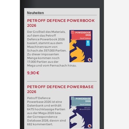
Neuheiten
PETROFF DEFENCE POWERBOOK
2026
Der Großteil des Materials,
auf dem das Petroff
Defence Powerbook 2026
basiert, stammt aus dem
Maschinenraum von
Schach.de: 357.000 Partien.
Zu dieser imposanten
Menge kommen noch
17.000 Partien aus der
Mega und vom Fernschach hinzu.
9,90 €
PETROFF DEFENCE POWERBASE
2026
Petroff Defence
Powerbase 2026 ist eine
Datenbank und enthält
6475 hochklassige Partien
aus der Mega 2026 bzw.
der Correspondence
Database 2026, davon sind
682 kommentiert.