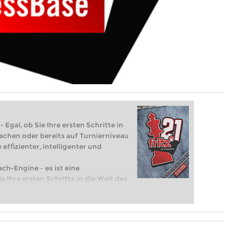
 Egal, ob Sie Ihre ersten Schritte in
achen oder bereits auf Turnierniveau
 effizienter, intelligenter und
ach-Engine – es ist eine
e Ihre ersten Schritte in die Welt des
eits auf Turnierniveau spielen: Mit
 intelligenter und individueller als je