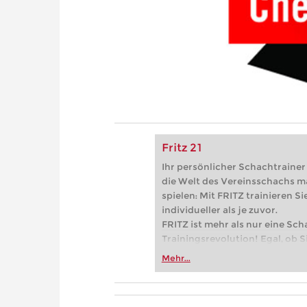
Fritz 21
Ihr persönlicher Schachtrainer -
die Welt des Vereinsschachs m
spielen: Mit FRITZ trainieren Sie
individueller als je zuvor.
FRITZ ist mehr als nur eine Sch
Trainingsrevolution! Egal, ob Si
Vereinsschachs machen oder ber
Mehr...
FRITZ trainieren Sie effizienter,
zuvor.