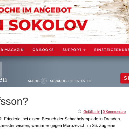
CB MAGAZIN
CB BOOKS
SUPPORT
EINSTEIGERKUR
en
S
SUCHE:
SPRACHE:
DE
EN
ES
FR
fsson?
Gefällt mir!
|
0 Kommentare
 R. Friederici bei einem Besuch der Schacholympiade in Dresden.
ßmeister wissen, warum er gegen Morozevich im 36. Zug eine