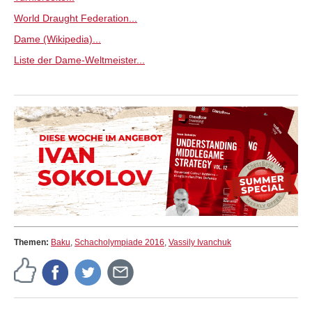
World Draught Federation...
Dame (Wikipedia)...
Liste der Dame-Weltmeister...
Themen:
Baku
,
Schacholympiade 2016
,
Vassily Ivanchuk