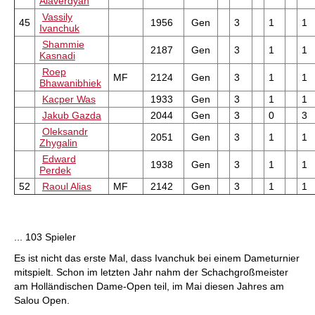
Alaverdyan
Vassily
45
1956
Gen
3
1
1
Ivanchuk
Shammie
2187
Gen
3
1
1
Kasnadi
Roep
MF
2124
Gen
3
1
1
Bhawanibhiek
Kacper Was
1933
Gen
3
1
1
Jakub Gazda
2044
Gen
3
0
3
Oleksandr
2051
Gen
3
1
1
Zhygalin
Edward
1938
Gen
3
1
1
Perdek
52
Raoul Alias
MF
2142
Gen
3
1
1
... 103 Spieler
Es ist nicht das erste Mal, dass Ivanchuk bei einem Dameturnier
mitspielt. Schon im letzten Jahr nahm der Schachgroßmeister
am Holländischen Dame-Open teil, im Mai diesen Jahres am
Salou Open.