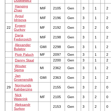
Dudkiewicz
Hanqing
MIF
2105
Gen
3
1
2
Zhao
Aygul
MIF
2196
Gen
3
1
2
Idrisova
Evgeni
22
MF
2192
Gen
3
2
0
Gurkov
Darja
MIF
2198
Gen
3
1
2
Fedorovich
Alexander
GMI
2298
Gen
3
1
2
Bulatov
Piotr Paluch
MF
2097
Gen
3
1
2
Danny Staal
2200
Gen
3
1
2
Wouter
MI
2362
Gen
3
1
2
Sipma
Jan
GMI
2363
Gen
3
1
2
Groenendijk
Normunds
29
2155
Gen
3
2
0
Kalnberzins
Nick
MF
2105
Gen
3
2
0
Waterink
Aleksandr
2153
Gen
3
2
0
Surkov