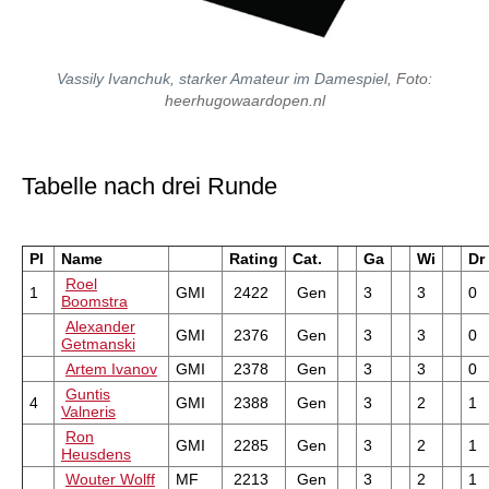
Vassily Ivanchuk, starker Amateur im Damespiel,
Foto:
heerhugowaardopen.nl
Tabelle nach drei Runde
Pl
Name
Rating
Cat.
Ga
Wi
Dr
Roel
1
GMI
2422
Gen
3
3
0
Boomstra
Alexander
GMI
2376
Gen
3
3
0
Getmanski
Artem Ivanov
GMI
2378
Gen
3
3
0
Guntis
4
GMI
2388
Gen
3
2
1
Valneris
Ron
GMI
2285
Gen
3
2
1
Heusdens
Wouter Wolff
MF
2213
Gen
3
2
1