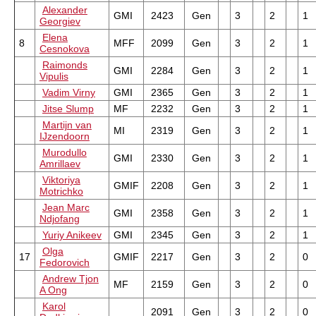
Alexander
GMI
2423
Gen
3
2
1
Georgiev
Elena
8
MFF
2099
Gen
3
2
1
Cesnokova
Raimonds
GMI
2284
Gen
3
2
1
Vipulis
Vadim Virny
GMI
2365
Gen
3
2
1
Jitse Slump
MF
2232
Gen
3
2
1
Martijn van
MI
2319
Gen
3
2
1
IJzendoorn
Murodullo
GMI
2330
Gen
3
2
1
Amrillaev
Viktoriya
GMIF
2208
Gen
3
2
1
Motrichko
Jean Marc
GMI
2358
Gen
3
2
1
Ndjofang
Yuriy Anikeev
GMI
2345
Gen
3
2
1
Olga
17
GMIF
2217
Gen
3
2
0
Fedorovich
Andrew Tjon
MF
2159
Gen
3
2
0
A Ong
Karol
2091
Gen
3
2
0