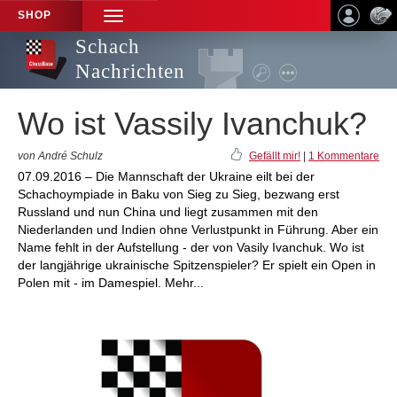
SHOP
TOGGLE
NAVIGATION
Schach
Nachrichten
Wo ist Vassily Ivanchuk?
von André Schulz
Gefällt mir!
|
1 Kommentare
07.09.2016 – Die Mannschaft der Ukraine eilt bei der
Schachoympiade in Baku von Sieg zu Sieg, bezwang erst
Russland und nun China und liegt zusammen mit den
Niederlanden und Indien ohne Verlustpunkt in Führung. Aber ein
Name fehlt in der Aufstellung - der von Vasily Ivanchuk. Wo ist
der langjährige ukrainische Spitzenspieler? Er spielt ein Open in
Polen mit - im Damespiel. Mehr...