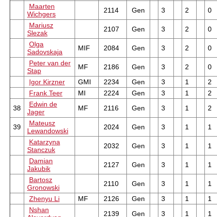
Maarten
2114
Gen
3
2
0
Wichgers
Mariusz
2107
Gen
3
2
0
Slezak
Olga
MIF
2084
Gen
3
2
0
Sadovskaja
Peter van der
MF
2186
Gen
3
2
0
Stap
Igor Kirzner
GMI
2234
Gen
3
1
2
Frank Teer
MI
2224
Gen
3
1
2
Edwin de
38
MF
2116
Gen
3
1
2
Jager
Mateusz
39
2024
Gen
3
1
1
Lewandowski
Katarzyna
2032
Gen
3
1
1
Stanczuk
Damian
2127
Gen
3
1
1
Jakubik
Bartosz
2110
Gen
3
1
1
Gronowski
Zhenyu Li
MF
2126
Gen
3
1
1
Nshan
2139
Gen
3
1
1