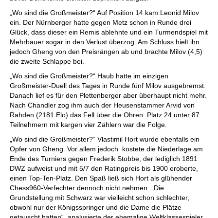
„Wo sind die Großmeister?“ Auf Position 14 kam Leonid Milov
ein. Der Nürnberger hatte gegen Metz schon in Runde drei
Glück, dass dieser ein Remis ablehnte und ein Turmendspiel mit
Mehrbauer sogar in den Verlust überzog. Am Schluss hielt ihn
jedoch Gheng von den Preisrängen ab und brachte Milov (4,5)
die zweite Schlappe bei.
„Wo sind die Großmeister?“ Haub hatte im einzigen
Großmeister-Duell des Tages in Runde fünf Milov ausgebremst.
Danach lief es für den Plettenberger aber überhaupt nicht mehr.
Nach Chandler zog ihm auch der Heusenstammer Arvid von
Rahden (2181 Elo) das Fell über die Ohren. Platz 24 unter 87
Teilnehmern mit kargen vier Zählern war die Folge.
„Wo sind die Großmeister?“ Vlastimil Hort wurde ebenfalls ein
Opfer von Gheng. Vor allem jedoch kostete die Niederlage am
Ende des Turniers gegen Frederik Stobbe, der lediglich 1891
DWZ aufweist und mit 5/7 den Ratingpreis bis 1900 eroberte,
einen Top-Ten-Platz. Den Spaß ließ sich Hort als glühender
Chess960-Verfechter dennoch nicht nehmen. „Die
Grundstellung mit Schwarz war vielleicht schon schlechter,
obwohl nur der Königsspringer und die Dame die Plätze
getauscht hatten“, analysierte der ehemalige Weltklassespieler