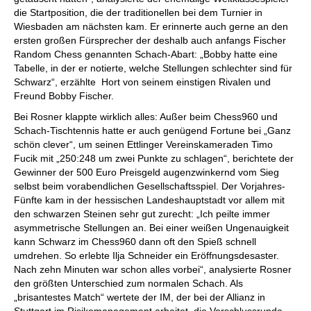
die Startposition, die der traditionellen bei dem Turnier in
Wiesbaden am nächsten kam. Er erinnerte auch gerne an den
ersten großen Fürsprecher der deshalb auch anfangs Fischer
Random Chess genannten Schach-Abart: „Bobby hatte eine
Tabelle, in der er notierte, welche Stellungen schlechter sind für
Schwarz“, erzählte Hort von seinem einstigen Rivalen und
Freund Bobby Fischer.
Bei Rosner klappte wirklich alles: Außer beim Chess960 und
Schach-Tischtennis hatte er auch genügend Fortune bei „Ganz
schön clever“, um seinen Ettlinger Vereinskameraden Timo
Fucik mit „250:248 um zwei Punkte zu schlagen“, berichtete der
Gewinner der 500 Euro Preisgeld augenzwinkernd vom Sieg
selbst beim vorabendlichen Gesellschaftsspiel. Der Vorjahres-
Fünfte kam in der hessischen Landeshauptstadt vor allem mit
den schwarzen Steinen sehr gut zurecht: „Ich peilte immer
asymmetrische Stellungen an. Bei einer weißen Ungenauigkeit
kann Schwarz im Chess960 dann oft den Spieß schnell
umdrehen. So erlebte Ilja Schneider ein Eröffnungsdesaster.
Nach zehn Minuten war schon alles vorbei“, analysierte Rosner
den größten Unterschied zum normalen Schach. Als
„brisantestes Match“ wertete der IM, der bei der Allianz in