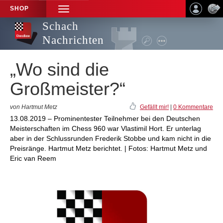
SHOP
TOGGLE
NAVIGATION
Schach
Nachrichten
„Wo sind die
Großmeister?“
von Hartmut Metz
Gefällt mir!
|
0 Kommentare
13.08.2019 – Prominentester Teilnehmer bei den Deutschen
Meisterschaften im Chess 960 war Vlastimil Hort. Er unterlag
aber in der Schlussrunden Frederik Stobbe und kam nicht in die
Preisränge. Hartmut Metz berichtet. | Fotos: Hartmut Metz und
Eric van Reem