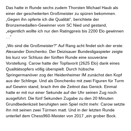
Das hatte in Runde sechs zudem Thorsten Michael Haub als
einer der gescheiterten Großmeister zu spüren bekommen.
„Gegen ihn opferte ich die Qualität“, berichtete der
Bronzemedaillen-Gewinner vom SC Nied und gestand,
„eigentlich wollte ich nur den Ratingpreis bis 2200 Elo gewinnen
…“
„Wo sind die Großmeister?“ Auf Rang acht findet sich der erste:
Alexander Donchenko. Der Deizisauer Bundesligaspieler zeigte
bis kurz vor Schluss der fünften Runde eine souveräne
Vorstellung. Carow hatte der Topfavorit (2625 Elo) dank eines
Qualitätsopfers völlig überspielt. Durch hübsche
Springermanöver zog der Heidenheimer IM zunächst den Kopf
aus der Schlinge. Und als Donchenko mit zwei Figuren für Turm
auf Gewinn stand, brach ihm die Zeitnot das Genick. Einmal
hatte er mit nur einer Sekunde auf der Uhr seinen Zug noch
ausgeführt. Die fünf Sekunden Zugabe zu den 20 Minuten
Grundbedenkzeit beruhigten sein Spiel nicht mehr. Carow setzte
ihn mit seinen zwei Türmen matt. Und in der letzten Runde
unterlief dem Chess960-Meister von 2017 „ein grober Bock.