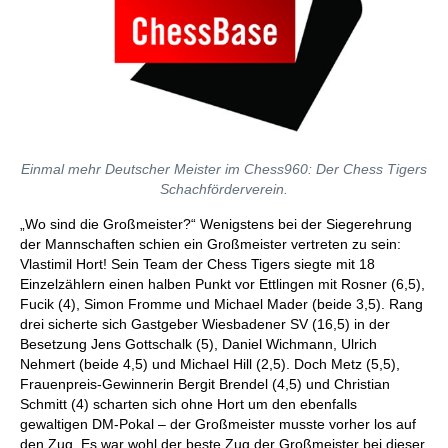
Einmal mehr Deutscher Meister im Chess960: Der Chess Tigers
Schachförderverein.
„Wo sind die Großmeister?“ Wenigstens bei der Siegerehrung
der Mannschaften schien ein Großmeister vertreten zu sein:
Vlastimil Hort! Sein Team der Chess Tigers siegte mit 18
Einzelzählern einen halben Punkt vor Ettlingen mit Rosner (6,5),
Fucik (4), Simon Fromme und Michael Mader (beide 3,5). Rang
drei sicherte sich Gastgeber Wiesbadener SV (16,5) in der
Besetzung Jens Gottschalk (5), Daniel Wichmann, Ulrich
Nehmert (beide 4,5) und Michael Hill (2,5). Doch Metz (5,5),
Frauenpreis-Gewinnerin Bergit Brendel (4,5) und Christian
Schmitt (4) scharten sich ohne Hort um den ebenfalls
gewaltigen DM-Pokal – der Großmeister musste vorher los auf
den Zug. Es war wohl der beste Zug der Großmeister bei dieser