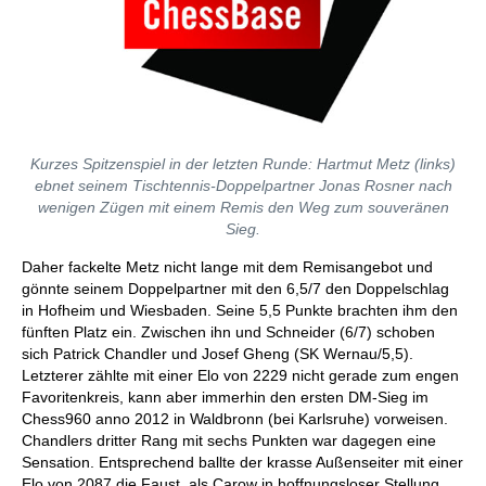
Kurzes Spitzenspiel in der letzten Runde: Hartmut Metz (links)
ebnet seinem Tischtennis-Doppelpartner Jonas Rosner nach
wenigen Zügen mit einem Remis den Weg zum souveränen
Sieg.
Daher fackelte Metz nicht lange mit dem Remisangebot und
gönnte seinem Doppelpartner mit den 6,5/7 den Doppelschlag
in Hofheim und Wiesbaden. Seine 5,5 Punkte brachten ihm den
fünften Platz ein. Zwischen ihn und Schneider (6/7) schoben
sich Patrick Chandler und Josef Gheng (SK Wernau/5,5).
Letzterer zählte mit einer Elo von 2229 nicht gerade zum engen
Favoritenkreis, kann aber immerhin den ersten DM-Sieg im
Chess960 anno 2012 in Waldbronn (bei Karlsruhe) vorweisen.
Chandlers dritter Rang mit sechs Punkten war dagegen eine
Sensation. Entsprechend ballte der krasse Außenseiter mit einer
Elo von 2087 die Faust, als Carow in hoffnungsloser Stellung