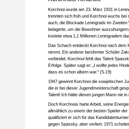
Korchnoi wurde am 23. März 1931 in Lening
trennten sich früh und Korchnoi wuchs bei s
auch, die Blockade Leningrads im Zweiten 
belagerte, um die Bewohner auszuhungern
kostete etwa 1,1 Millionen Leningradern d
Das Schach entdeckt Korchnoi nach dem Krie
nimmt. Ein anderer berühmter Schüler Zaks
verbindet. Korchnoi fehlt das Talent Spassk
Erfolge. Später sagt er: „I wollte jedes Hin
dass es schon albern war.“ (S.19)
1947 gewinnt Korchnoi die sowjetischen Jug
die er bei dieser Jugendmeisterschaft gesp
Talent! Ich hätte diesen jungen Mann nie i
Doch Korchnois harte Arbeit, seine Energie
allmählich zu einem der besten Spieler der
qualifiziert er sich für das Kandidatenturn
gegen Spassky, aber verliert. 1971 scheite