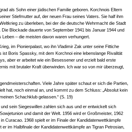
rad als Sohn einer jüdischen Familie geboren. Korchnois Eltern
einer Stiefmutter auf, der neuen Frau seines Vaters. Sie half ihm
Weltkrieg zu überleben, bei der die deutsche Wehrmacht die Stadt
. Die Blockade dauerte von September 1941 bis Januar 1944 und
as Leben – die meisten davon waren verhungert.
g, im Pionierpalast, wo ihn Vladimir Zak unter seine Fittiche
 ist Boris Spassky, mit dem Korchnoi eine lebenslange Rivalität
ys, aber er arbeitet wie ein Besessener und erzielt bald erste
dernis mit brutaler Kraft überwinden. Ich war so von mir überzeugt,
endmeisterschaften. Viele Jahre später schaut er sich die Partien,
ielt hat, noch einmal an, und kommt zu dem Schluss: „Absolut kein
n meinen Schachklub gelassen.“ (S. 19)
 und sein Siegeswillen zahlen sich aus und er entwickelt sich
 Sowjetunion und damit der Welt. 1956 wird er Großmeister, 1962
ier in Curacao. 1968 spielt er im Finale der Kandidatenwettkämpfe
rt er im Halbfinale der Kandidatenwettkämpfe an Tigran Petrosian,