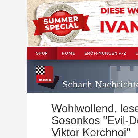
HOME
ERÖFFNUNGEN A-Z
SHOP
Schach Nachricht
Wohlwollend, les
Sosonkos "Evil-Do
Viktor Korchnoi"