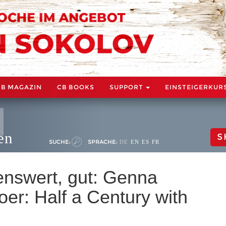
CB MAGAZIN
CB BOOKS
SUPPORT
EINSTEIGERKUR
en
S
SUCHE:
SPRACHE:
DE
EN
ES
FR
enswert, gut: Genna
er: Half a Century with