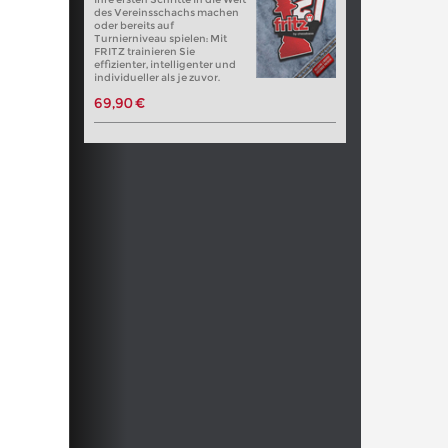
des Vereinsschachs machen
oder bereits auf
Turnierniveau spielen: Mit
FRITZ trainieren Sie
effizienter, intelligenter und
individueller als je zuvor.
69,90 €