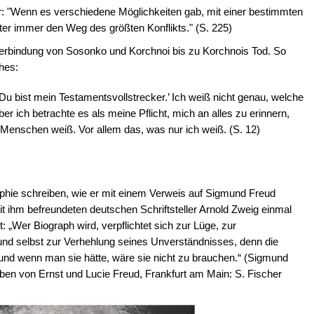
r: "Wenn es verschiedene Möglichkeiten gab, mit einer bestimmten
er immer den Weg des größten Konflikts." (S. 225)
ge Verbindung von Sosonko und Korchnoi bis zu Korchnois Tod. So
hes:
'Du bist mein Testamentsvollstrecker.’ Ich weiß nicht genau, welche
 ich betrachte es als meine Pflicht, mich an alles zu erinnern,
enschen weiß. Vor allem das, was nur ich weiß. (S. 12)
phie schreiben, wie er mit einem Verweis auf Sigmund Freud
mit ihm befreundeten deutschen Schriftsteller Arnold Zweig einmal
 „Wer Biograph wird, verpflichtet sich zur Lüge, zur
und selbst zur Verhehlung seines Unverständnisses, denn die
 und wenn man sie hätte, wäre sie nicht zu brauchen.“ (Sigmund
n von Ernst und Lucie Freud, Frankfurt am Main: S. Fischer