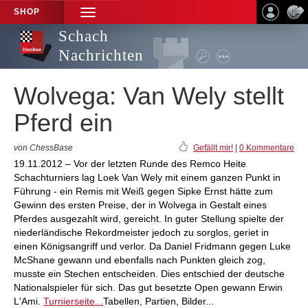
SHOP
TOGGLE
NAVIGATION
Schach
Nachrichten
Wolvega: Van Wely stellt
Pferd ein
von ChessBase
Gefällt mir!
|
0 Kommentare
19.11.2012 – Vor der letzten Runde des Remco Heite
Schachturniers lag Loek Van Wely mit einem ganzen Punkt in
Führung - ein Remis mit Weiß gegen Sipke Ernst hätte zum
Gewinn des ersten Preise, der in Wolvega in Gestalt eines
Pferdes ausgezahlt wird, gereicht. In guter Stellung spielte der
niederländische Rekordmeister jedoch zu sorglos, geriet in
einen Königsangriff und verlor. Da Daniel Fridmann gegen Luke
McShane gewann und ebenfalls nach Punkten gleich zog,
musste ein Stechen entscheiden. Dies entschied der deutsche
Nationalspieler für sich. Das gut besetzte Open gewann Erwin
L'Ami.
Turnierseite...
Tabellen, Partien, Bilder...