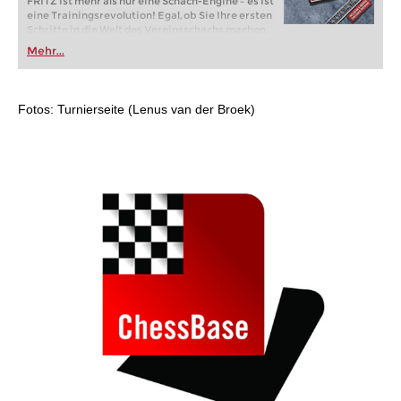
FRITZ ist mehr als nur eine Schach-Engine – es ist
eine Trainingsrevolution! Egal, ob Sie Ihre ersten
Schritte in die Welt des Vereinsschachs machen
oder bereits auf Turnierniveau spielen: Mit
Mehr...
FRITZ trainieren Sie effizienter, intelligenter und
individueller als je zuvor.
Fotos: Turnierseite (Lenus van der Broek)