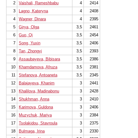
Kostenloses Video:
Introduction
2
Vaishali, Rameshbabu
4
2414
Kostenloses Video:
Geschwindigkeit &
Begrenzung
3
Lagno, Kateryna
4
2408
4
Wagner, Dinara
4
2395
5
Girya, Olga
3,5
2461
6
Guo, Qi
3,5
2454
7
Song, Yuxin
3,5
2406
8
Tan, Zhongyi
3,5
2393
9
Assaubayeva, Bibisara
3,5
2386
10
Khamdamova, Afruza
3,5
2381
11
Stefanova, Antoaneta
3,5
2345
12
Balajayeva, Khanim
3
2441
13
Khalilova, Madinabonu
3
2428
14
Shukhman, Anna
3
2410
15
Karimova, Guldona
3
2406
16
Muzychuk, Mariya
3
2384
17
Tsolakidou, Stavroula
3
2375
18
Bulmaga, Irina
3
2330