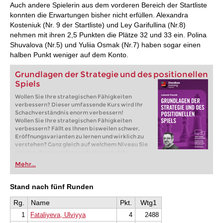
Auch andere Spielerin aus dem vorderen Bereich der Startliste
konnten die Erwartungen bisher nicht erfüllen. Alexandra
Kosteniuk (Nr. 9 der Startliste) und Ley Garifullina (Nr.8)
nehmen mit ihren 2,5 Punkten die Plätze 32 und 33 ein. Polina
Shuvalova (Nr.5) und Yuliia Osmak (Nr.7) haben sogar einen
halben Punkt weniger auf dem Konto.
Grundlagen der Strategie und des positionellen
Spiels
Wollen Sie Ihre strategischen Fähigkeiten
verbessern? Dieser umfassende Kurs wird Ihr
Schachverständnis enorm verbessern!
Wollen Sie Ihre strategischen Fähigkeiten
verbessern? Fällt es Ihnen bisweilen schwer,
Eröffnungsvarianten zu lernen und wirklich zu
verstehen? Ganz gleich auf welchem Niveau Sie
spielen: dieser umfassende Kurs wird Ihr
Schachverständnis enorm verbessern! Dieser
Mehr...
Videokurs wurde von dem erfahrenen Trainer
Großmeister Lubomir Ftacnik konzipiert und
deckt das gesamte Spektrum der
Stand nach fünf Runden
Schachstrategie und des Positionsspiels ab – von
der Beherrschung der Figurenkoordination und
Rg.
Name
Pkt.
Wtg1
Bauernstrukturen bis hin zur Entwicklung von
1
Fataliyeva, Ulviyya
4
2488
Gewinnplänen und der Dominanz im Endspiel.