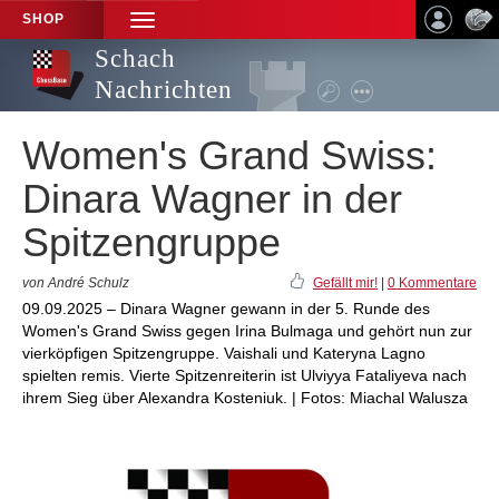
SHOP
TOGGLE
NAVIGATION
Schach
Nachrichten
Women's Grand Swiss:
Dinara Wagner in der
Spitzengruppe
von André Schulz
Gefällt mir!
|
0 Kommentare
09.09.2025 – Dinara Wagner gewann in der 5. Runde des
Women's Grand Swiss gegen Irina Bulmaga und gehört nun zur
vierköpfigen Spitzengruppe. Vaishali und Kateryna Lagno
spielten remis. Vierte Spitzenreiterin ist Ulviyya Fataliyeva nach
ihrem Sieg über Alexandra Kosteniuk. | Fotos: Miachal Walusza