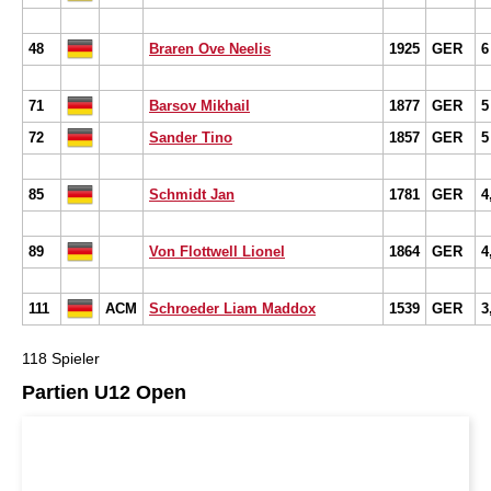
48
Braren Ove Neelis
1925
GER
6
71
Barsov Mikhail
1877
GER
5
72
Sander Tino
1857
GER
5
85
Schmidt Jan
1781
GER
4
89
Von Flottwell Lionel
1864
GER
4
111
ACM
Schroeder Liam Maddox
1539
GER
3
118 Spieler
Partien U12 Open