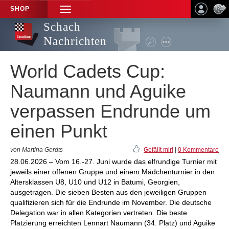
SHOP
TOGGLE
NAVIGATION
Schach
Nachrichten
World Cadets Cup:
Naumann und Aguike
verpassen Endrunde um
einen Punkt
von Martina Gerdts
Gefällt mir!
|
0 Kommentare
28.06.2026 – Vom 16.-27. Juni wurde das elfrundige Turnier mit
jeweils einer offenen Gruppe und einem Mädchenturnier in den
Altersklassen U8, U10 und U12 in Batumi, Georgien,
ausgetragen. Die sieben Besten aus den jeweiligen Gruppen
qualifizieren sich für die Endrunde im November. Die deutsche
Delegation war in allen Kategorien vertreten. Die beste
Platzierung erreichten Lennart Naumann (34. Platz) und Aguike