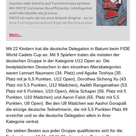
machen oder bereits auf Turnierniveau spielen:
Mit FRITZ trainieren Sie effizienter, intelligenter
und individueller als je zuvor.
FRITZ ist mehr als nur eine Schach-Engine – es ist
eine Trainingsrevolution! Egal, ob Sie Ihre ersten
Schritte in die Welt des Vereinsschachs machen
oder bereits auf Turnierniveau spielen: Mit
Mehr...
FRITZ trainieren Sie effizienter, intelligenter und
individueller als je zuvor.
Mit 22 Kindern trat die deutsche Delegation in Batumi beim FIDE
World Cadets Cup an. Mit 9 Spielern traten die meisten der
deutschen Gruppe in der Kategorie U12 Open an. Die
bestplatzierten Deutschen in den einzelnen Alterskategorien
waren Lennart Naumann (34. Platz) und Aguike Toshiya (35.
Platz mit je 6,5 Punkten, U12 Open), Dorothea Sicheng Xu (43.
Platz mit 5,5 Punkten, U12 Mädchen), Aadith Ranganathan (53.
Platz mit 6 Punkten, U10 Open), Alicia Schaper (56. Platz mit 5
Punkten, U10 Mädchen) und Aaron Falck (65. Platz mit 5,5
Punkten, U8 Open). Bei den U8 Mädchen war Aashvi Gorapalli
die einzige deutsche Teilnehmerin, die mit 5,5 Punkten Platz 49
erreichte und so die deutsche Delegation allein in ihrer
Kategorie vertrat.
Die sieben Besten aus jeder Gruppe qualifizieren sich für die