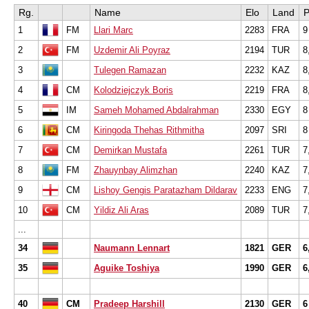
Rg.
Name
Elo
Land
P
1
FM
Llari Marc
2283
FRA
9
2
FM
Uzdemir Ali Poyraz
2194
TUR
8
3
Tulegen Ramazan
2232
KAZ
8
4
CM
Kolodziejczyk Boris
2219
FRA
8
5
IM
Sameh Mohamed Abdalrahman
2330
EGY
8
6
CM
Kiringoda Thehas Rithmitha
2097
SRI
8
7
CM
Demirkan Mustafa
2261
TUR
7
8
FM
Zhauynbay Alimzhan
2240
KAZ
7
9
CM
Lishoy Gengis Paratazham Dildarav
2233
ENG
7
10
CM
Yildiz Ali Aras
2089
TUR
7
...
34
Naumann Lennart
1821
GER
6
35
Aguike Toshiya
1990
GER
6
40
CM
Pradeep Harshill
2130
GER
6