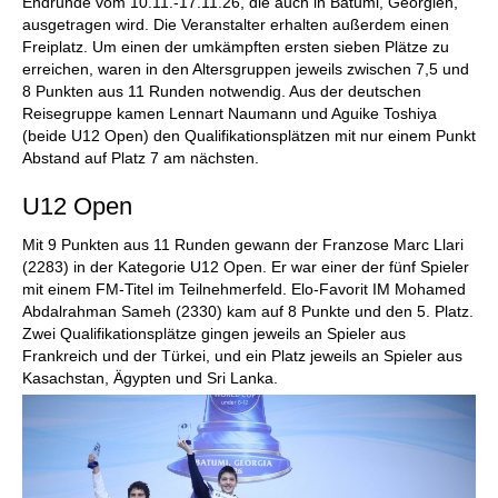
Endrunde vom 10.11.-17.11.26, die auch in Batumi, Georgien,
ausgetragen wird. Die Veranstalter erhalten außerdem einen
Freiplatz. Um einen der umkämpften ersten sieben Plätze zu
erreichen, waren in den Altersgruppen jeweils zwischen 7,5 und
8 Punkten aus 11 Runden notwendig. Aus der deutschen
Reisegruppe kamen Lennart Naumann und Aguike Toshiya
(beide U12 Open) den Qualifikationsplätzen mit nur einem Punkt
Abstand auf Platz 7 am nächsten.
U12 Open
Mit 9 Punkten aus 11 Runden gewann der Franzose Marc Llari
(2283) in der Kategorie U12 Open. Er war einer der fünf Spieler
mit einem FM-Titel im Teilnehmerfeld. Elo-Favorit IM Mohamed
Abdalrahman Sameh (2330) kam auf 8 Punkte und den 5. Platz.
Zwei Qualifikationsplätze gingen jeweils an Spieler aus
Frankreich und der Türkei, und ein Platz jeweils an Spieler aus
Kasachstan, Ägypten und Sri Lanka.