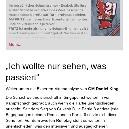
Ihr persönlicher Schachtrainer - Egal, ob Sie Ihre
ersten Schritte in die Welt des Vereinsschachs
machen oder bereits auf Turnierniveau spielen:
Mit FRITZ trainieren Sie effizienter, intelligenter
und individueller als je zuvor.
FRITZ ist mehr als nur eine Schach-Engine – es ist
eine Trainingsrevolution! Egal, ob Sie Ihre ersten
Schritte in die Welt des Vereinsschachs machen
oder bereits auf Turnierniveau spielen: Mit
Mehr...
FRITZ trainieren Sie effizienter, intelligenter und
individueller als je zuvor.
„Ich wollte nur sehen, was
passiert“
Weiter unten die Experten-Videoanalyse von
GM Daniel King
.
Die Schachweltmeisterschaft in Singapur ist weiterhin von
Kampfschach geprägt, auch wenn die Partie unentschieden
ausgeht. Seit dem Sieg von Gukesh D. in Partie 3 endete jede
Begegnung mit einem Remis und in Partie 6 setzte sich diese
Serie fort. Vor dem zweiten Ruhetag steht es weiterhin
unentschieden, was den intensiven und ausgeglichenen