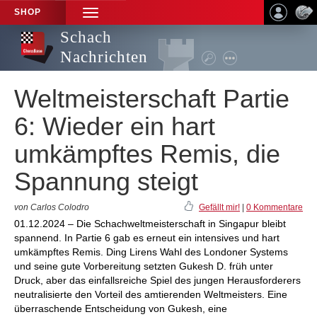
SHOP
TOGGLE
NAVIGATION
Schach
Nachrichten
Weltmeisterschaft Partie
6: Wieder ein hart
umkämpftes Remis, die
Spannung steigt
von Carlos Colodro
Gefällt mir!
|
0 Kommentare
01.12.2024 – Die Schachweltmeisterschaft in Singapur bleibt
spannend. In Partie 6 gab es erneut ein intensives und hart
umkämpftes Remis. Ding Lirens Wahl des Londoner Systems
und seine gute Vorbereitung setzten Gukesh D. früh unter
Druck, aber das einfallsreiche Spiel des jungen Herausforderers
neutralisierte den Vorteil des amtierenden Weltmeisters. Eine
überraschende Entscheidung von Gukesh, eine