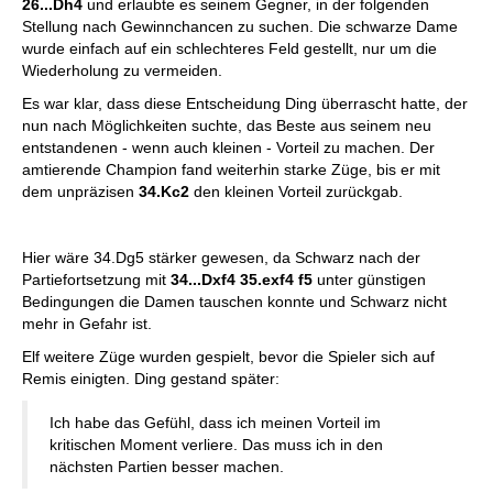
26...Dh4
und erlaubte es seinem Gegner, in der folgenden
Stellung nach Gewinnchancen zu suchen. Die schwarze Dame
wurde einfach auf ein schlechteres Feld gestellt, nur um die
Wiederholung zu vermeiden.
Es war klar, dass diese Entscheidung Ding überrascht hatte, der
nun nach Möglichkeiten suchte, das Beste aus seinem neu
entstandenen - wenn auch kleinen - Vorteil zu machen. Der
amtierende Champion fand weiterhin starke Züge, bis er mit
dem unpräzisen
34.Kc2
den kleinen Vorteil zurückgab.
Hier wäre 34.Dg5 stärker gewesen, da Schwarz nach der
Partiefortsetzung mit
34...Dxf4 35.exf4 f5
unter günstigen
Bedingungen die Damen tauschen konnte und Schwarz nicht
mehr in Gefahr ist.
Elf weitere Züge wurden gespielt, bevor die Spieler sich auf
Remis einigten. Ding gestand später:
Ich habe das Gefühl, dass ich meinen Vorteil im
kritischen Moment verliere. Das muss ich in den
nächsten Partien besser machen.