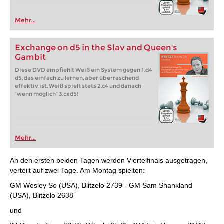
Mehr...
Exchange on d5 in the Slav and Queen's
Gambit
Diese DVD empfiehlt Weiß ein System gegen 1.d4
d5, das einfach zu lernen, aber überraschend
effektiv ist. Weiß spielt stets 2.c4 und danach
“wenn möglich“ 3.cxd5!
Mehr...
An den ersten beiden Tagen werden Viertelfinals ausgetragen,
verteilt auf zwei Tage. Am Montag spielten:
GM Wesley So (USA), Blitzelo 2739 - GM Sam Shankland
(USA), Blitzelo 2638
und