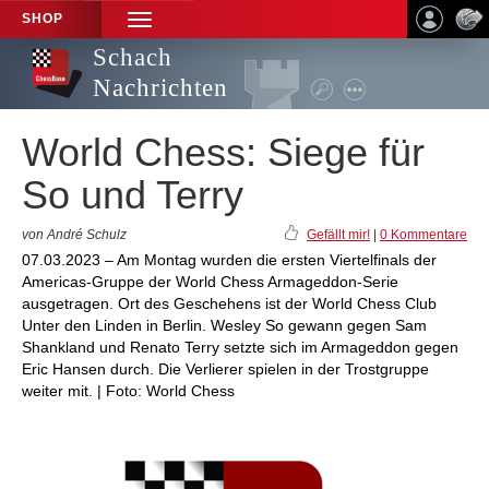
SHOP
TOGGLE
NAVIGATION
Schach
Nachrichten
World Chess: Siege für
So und Terry
von André Schulz
Gefällt mir!
|
0 Kommentare
07.03.2023 – Am Montag wurden die ersten Viertelfinals der
Americas-Gruppe der World Chess Armageddon-Serie
ausgetragen. Ort des Geschehens ist der World Chess Club
Unter den Linden in Berlin. Wesley So gewann gegen Sam
Shankland und Renato Terry setzte sich im Armageddon gegen
Eric Hansen durch. Die Verlierer spielen in der Trostgruppe
weiter mit. | Foto: World Chess