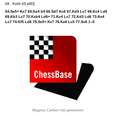
68...Kxb6 69.a8D]
64.Se5+ Kc7 65.Ke4 b4 66.Sd7 Kc6 67.Kd3 Lc7 68.Kc4 Ld6
69.Kb3 Lc7 70.Kxb4 Ld6+ 71.Kc4 Lc7 72.Kd3 Ld6 73.Ke4
Lc7 74.Kf5 Ld6 75.Se5+ Kc7 76.Ke6 Lc5 77.Sc6
1–0
Magnus Carlsen hat gewonnen