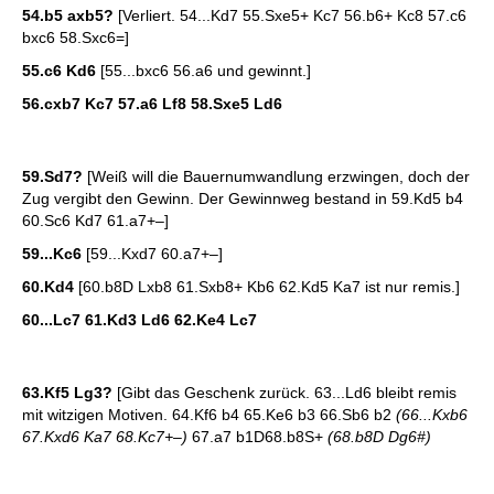
54.b5 axb5?
[Verliert. 54...Kd7 55.Sxe5+ Kc7 56.b6+ Kc8 57.c6
bxc6 58.Sxc6=]
55.c6 Kd6
[55...bxc6 56.a6 und gewinnt.]
56.cxb7 Kc7 57.a6 Lf8 58.Sxe5 Ld6
59.Sd7?
[Weiß will die Bauernumwandlung erzwingen, doch der
Zug vergibt den Gewinn. Der Gewinnweg bestand in 59.Kd5 b4
60.Sc6 Kd7 61.a7+–]
59...Kc6
[59...Kxd7 60.a7+–]
60.Kd4
[60.b8D Lxb8 61.Sxb8+ Kb6 62.Kd5 Ka7 ist nur remis.]
60...Lc7 61.Kd3 Ld6 62.Ke4 Lc7
63.Kf5 Lg3?
[Gibt das Geschenk zurück. 63...Ld6 bleibt remis
mit witzigen Motiven. 64.Kf6 b4 65.Ke6 b3 66.Sb6 b2
(66...Kxb6
67.Kxd6 Ka7 68.Kc7+–)
67.a7 b1D68.b8S+
(68.b8D Dg6#)