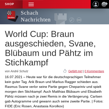
SHOP
TOGGLE
NAVIGATION
Schach
Nachrichten
World Cup: Braun
ausgeschieden, Svane,
Blübaum und Pähtz im
Stichkampf
von André Schulz
Gefällt mir!
|
0 Kommentare
16.07.2021 – Heute war für die deutschsprachigen Teilnehmer
kein guter Tag. Arik Braun und Markus Ragger schieden aus.
Rasmus Svane verlor seine Partie gegen Chepariniv und spielt
morgen den Stichkampf. Auch Matthias Blübaum und Elisabeth
Pähtz müssen nach je zwei Remis in die Verlängerung. Carlsen
gab Autogramme und gewann auch seine zweite Partie. | Fotos:
FIDE (Eric Rosen, Anastasia Korolkov)