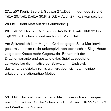
27... a5?
[Verliert sofort. Gut war 27...Db3 mit der Idee 28.Lh6
Td1+ 29.Txd1 Dxd1+ 30.Kh2 Dd6+; Auch 27...Kg7 war spielbar.]
28.Lh6
[Droht Matt auf der Grundreihe.]
28...Td8 29.Dc7
[29.Dc7 Te8 30.De5 f6 31.Dxe6+ Kh8 32.Df7
Tg8 33.Td1 Schwarz wird auch noch Matt.]
1–0
Am Spitzentisch kam Magnus Carlsen gegen Sasa Martinovic
gestern zu einem recht unkomplizierten technischen Sieg. Heute
zeigte der Kroate mehr Gegenwehr. Er kam mit der
Drachenvariante und gestaltete das Spiel ausgeglichen,
zeitweise lag die Initiative bei Schwarz. Im Endspiel,
das anfangs objektiv remis war, ergaben sich dann einige
witzige und studienartige Motive.
53...Lh6
[Hier steht der Läufer schlecht, wie sich noch zeigen
wird. 53...Le7 war OK für Schwarz, z.B.: 54.Sxe5 Lf6 55.Sd3 Lc3
und Weiß ist im Zugzwang.]