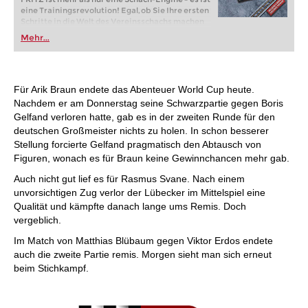
eine Trainingsrevolution! Egal, ob Sie Ihre ersten
Schritte in die Welt des Vereinsschachs machen
oder bereits auf Turnierniveau spielen: Mit
Mehr...
FRITZ trainieren Sie effizienter, intelligenter und
individueller als je zuvor.
Für Arik Braun endete das Abenteuer World Cup heute.
Nachdem er am Donnerstag seine Schwarzpartie gegen Boris
Gelfand verloren hatte, gab es in der zweiten Runde für den
deutschen Großmeister nichts zu holen. In schon besserer
Stellung forcierte Gelfand pragmatisch den Abtausch von
Figuren, wonach es für Braun keine Gewinnchancen mehr gab.
Auch nicht gut lief es für Rasmus Svane. Nach einem
unvorsichtigen Zug verlor der Lübecker im Mittelspiel eine
Qualität und kämpfte danach lange ums Remis. Doch
vergeblich.
Im Match von Matthias Blübaum gegen Viktor Erdos endete
auch die zweite Partie remis. Morgen sieht man sich erneut
beim Stichkampf.