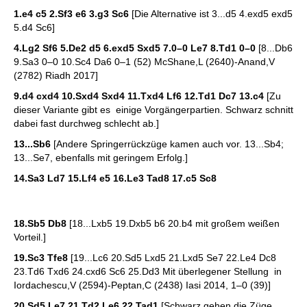
1.e4 c5 2.Sf3 e6 3.g3 Sc6
[Die Alternative ist 3...d5 4.exd5 exd5
5.d4 Sc6]
4.Lg2 Sf6 5.De2 d5 6.exd5 Sxd5 7.0–0 Le7 8.Td1 0–0
[8...Db6
9.Sa3 0–0 10.Sc4 Da6 0–1 (52) McShane,L (2640)-Anand,V
(2782) Riadh 2017]
9.d4 cxd4 10.Sxd4 Sxd4 11.Txd4 Lf6 12.Td1 Dc7 13.c4
[Zu
dieser Variante gibt es einige Vorgängerpartien. Schwarz schnitt
dabei fast durchweg schlecht ab.]
13...Sb6
[Andere Springerrückzüge kamen auch vor. 13...Sb4;
13...Se7, ebenfalls mit geringem Erfolg.]
14.Sa3 Ld7 15.Lf4 e5 16.Le3 Tad8 17.c5 Sc8
18.Sb5 Db8
[18...Lxb5 19.Dxb5 b6 20.b4 mit großem weißen
Vorteil.]
19.Sc3 Tfe8
[19...Lc6 20.Sd5 Lxd5 21.Lxd5 Se7 22.Le4 Dc8
23.Td6 Txd6 24.cxd6 Sc6 25.Dd3 Mit überlegener Stellung in
Iordachescu,V (2594)-Peptan,C (2438) Iasi 2014, 1–0 (39)]
20.Sd5 Le7 21.Td2 Le6 22.Tad1
[Schwarz gehen die Züge