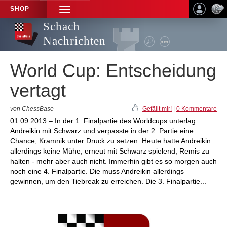
SHOP
TOGGLE
NAVIGATION
Schach
Nachrichten
World Cup: Entscheidung
vertagt
von ChessBase
Gefällt mir!
|
0 Kommentare
01.09.2013 – In der 1. Finalpartie des Worldcups unterlag
Andreikin mit Schwarz und verpasste in der 2. Partie eine
Chance, Kramnik unter Druck zu setzen. Heute hatte Andreikin
allerdings keine Mühe, erneut mit Schwarz spielend, Remis zu
halten - mehr aber auch nicht. Immerhin gibt es so morgen auch
noch eine 4. Finalpartie. Die muss Andreikin allerdings
gewinnen, um den Tiebreak zu erreichen. Die 3. Finalpartie...