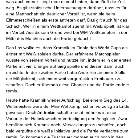
was auch immer. Liegt man einmal hinten, dann läuft die Zeit
weg. Es gibt statistische Untersuchungen darüber, dass es für
eine Mannschaft ein deutlicher Vorteil ist, wenn sie beim
Elfmeterschießen als erste antreten darf. Das gilt auch für das
Schach. Wer in einem Wettkampf zuerst mit Weiß spielt, ist klar
im Vorteil. Aus diesem Grund wird bei WM-Wettkämpfen in der
Mitte des Matches auch die Farbe getaucht.
Das Los wollte es, dass Kramnik im Finale des World Cups als
erster mit Weiß spielen durfte. Der erfahrene Matchspieler
wusste von seinem Vorteil und nutzte ihn, indem er in der ersten
Partie mit viel Energie auf Sieg spielte und diesen dann auch
erreichte. In der zweiten Partie hatte Andreikin an einer Stelle
die Möglichkeit, sich einen weit vorgerückten Freibauern zu
schaffen. Doch er übersah diese Chance und die Partie endete
remis.
Heute hatte Kramnik wieder Aufschlag. Bei einem Sieg des 14.
Weltmeisters wäre der Mini-Wettkampf schon vorzeitig zu Ende
gewesen. Doch Andreikin schaffte recht mühelos in einer
Variante der Halbslawischen Verteidigung den Ausgleich. Zwar
bemühte sich Kramnik noch, Verwicklungen zu schaffen, doch
bald verpuffte die weiße Initiative und die Partie verflachte zum
remis. So kommen die Zuschauer morgen auch noch in den