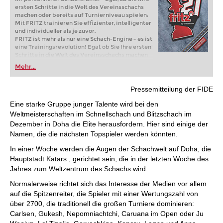
ersten Schritte in die Welt des Vereinsschachs
machen oder bereits auf Turnierniveau spielen:
Mit FRITZ trainieren Sie effizienter, intelligenter
und individueller als je zuvor.
FRITZ ist mehr als nur eine Schach-Engine – es ist
eine Trainingsrevolution! Egal, ob Sie Ihre ersten
Schritte in die Welt des Vereinsschachs machen
oder bereits auf Turnierniveau spielen: Mit
Mehr...
FRITZ trainieren Sie effizienter, intelligenter und
individueller als je zuvor.
Pressemitteilung der FIDE
Eine starke Gruppe junger Talente wird bei den
Weltmeisterschaften im Schnellschach und Blitzschach im
Dezember in Doha die Elite herausfordern. Hier sind einige der
Namen, die die nächsten Topspieler werden könnten.
In einer Woche werden die Augen der Schachwelt auf Doha, die
Hauptstadt Katars , gerichtet sein, die in der letzten Woche des
Jahres zum Weltzentrum des Schachs wird.
Normalerweise richtet sich das Interesse der Medien vor allem
auf die Spitzenreiter, die Spieler mit einer Wertungszahl von
über 2700, die traditionell die großen Turniere dominieren:
Carlsen, Gukesh, Nepomniachtchi, Caruana im Open oder Ju