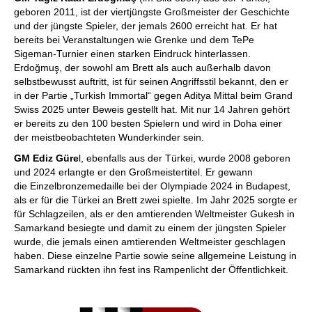
geboren 2011, ist der viertjüngste Großmeister der Geschichte
und der jüngste Spieler, der jemals 2600 erreicht hat. Er hat
bereits bei Veranstaltungen wie Grenke und dem TePe
Sigeman-Turnier einen starken Eindruck hinterlassen.
Erdoğmuş, der sowohl am Brett als auch außerhalb davon
selbstbewusst auftritt, ist für seinen Angriffsstil bekannt, den er
in der Partie „Turkish Immortal“ gegen Aditya Mittal beim Grand
Swiss 2025 unter Beweis gestellt hat. Mit nur 14 Jahren gehört
er bereits zu den 100 besten Spielern und wird in Doha einer
der meistbeobachteten Wunderkinder sein.
GM Ediz Güre
l, ebenfalls aus der Türkei, wurde 2008 geboren
und 2024 erlangte er den Großmeistertitel. Er gewann
die Einzelbronzemedaille bei der Olympiade 2024 in Budapest,
als er für die Türkei an Brett zwei spielte. Im Jahr 2025 sorgte er
für Schlagzeilen, als er den amtierenden Weltmeister Gukesh in
Samarkand besiegte und damit zu einem der jüngsten Spieler
wurde, die jemals einen amtierenden Weltmeister geschlagen
haben. Diese einzelne Partie sowie seine allgemeine Leistung in
Samarkand rückten ihn fest ins Rampenlicht der Öffentlichkeit.