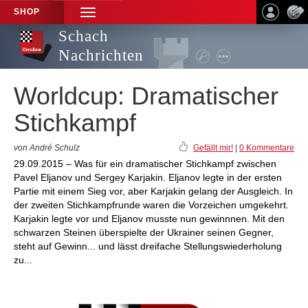
SHOP
TOGGLE
NAVIGATION
Schach
Nachrichten
Worldcup: Dramatischer
Stichkampf
von André Schulz
Gefällt mir!
|
0 Kommentare
29.09.2015 – Was für ein dramatischer Stichkampf zwischen
Pavel Eljanov und Sergey Karjakin. Eljanov legte in der ersten
Partie mit einem Sieg vor, aber Karjakin gelang der Ausgleich. In
der zweiten Stichkampfrunde waren die Vorzeichen umgekehrt.
Karjakin legte vor und Eljanov musste nun gewinnnen. Mit den
schwarzen Steinen überspielte der Ukrainer seinen Gegner,
steht auf Gewinn... und lässt dreifache Stellungswiederholung
zu...