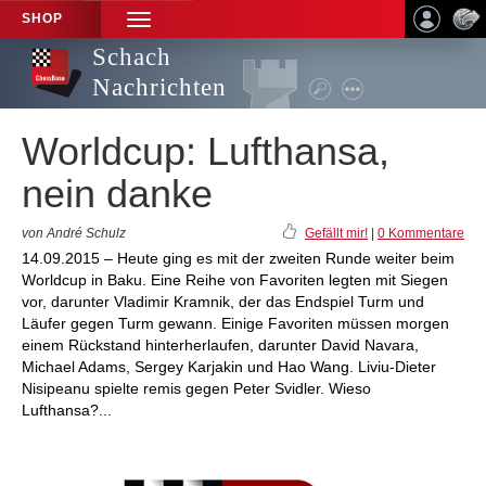
SHOP
TOGGLE
NAVIGATION
Schach
Nachrichten
Worldcup: Lufthansa,
nein danke
von André Schulz
Gefällt mir!
|
0 Kommentare
14.09.2015 – Heute ging es mit der zweiten Runde weiter beim
Worldcup in Baku. Eine Reihe von Favoriten legten mit Siegen
vor, darunter Vladimir Kramnik, der das Endspiel Turm und
Läufer gegen Turm gewann. Einige Favoriten müssen morgen
einem Rückstand hinterherlaufen, darunter David Navara,
Michael Adams, Sergey Karjakin und Hao Wang. Liviu-Dieter
Nisipeanu spielte remis gegen Peter Svidler. Wieso
Lufthansa?...