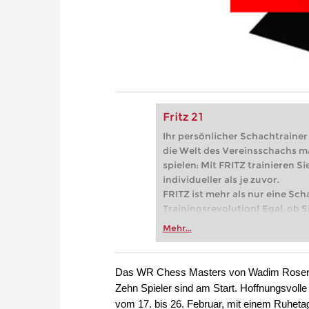
Fritz 21
Ihr persönlicher Schachtrainer -
die Welt des Vereinsschachs m
spielen: Mit FRITZ trainieren Sie
individueller als je zuvor.
FRITZ ist mehr als nur eine Sch
Trainingsrevolution! Egal, ob Si
Vereinsschachs machen oder ber
Mehr...
FRITZ trainieren Sie effizienter,
zuvor.
Das WR Chess Masters von Wadim Rosenstei
Zehn Spieler sind am Start. Hoffnungsvolle 
vom 17. bis 26. Februar, mit einem Ruhet