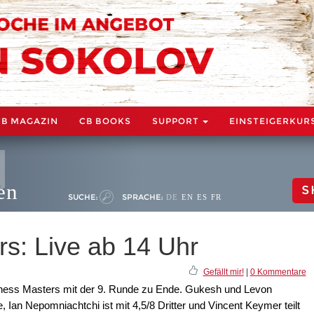
CB MAGAZIN
CB BOOKS
SUPPORT
EINSTEIGERKUR
en
S
SUCHE:
SPRACHE:
DE
EN
ES
FR
s: Live ab 14 Uhr
Gefällt mir!
|
0 Kommentare
ess Masters mit der 9. Runde zu Ende. Gukesh und Levon
e, Ian Nepomniachtchi ist mit 4,5/8 Dritter und Vincent Keymer teilt