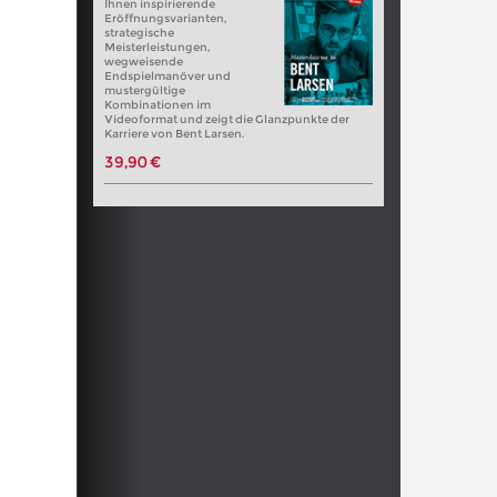
Ihnen inspirierende
Eröffnungsvarianten,
strategische
Meisterleistungen,
wegweisende
Endspielmanöver und
mustergültige
Kombinationen im
Videoformat und zeigt die Glanzpunkte der
Karriere von Bent Larsen.
39,90 €