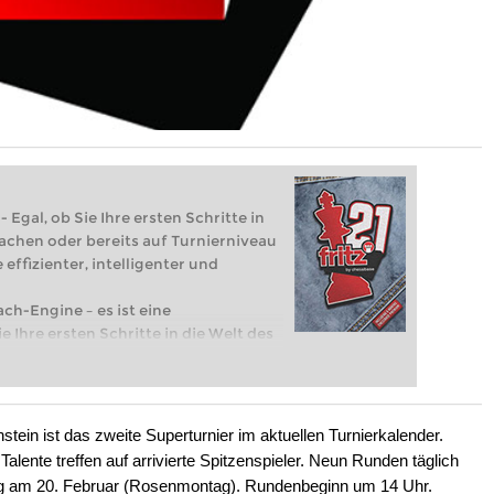
 Egal, ob Sie Ihre ersten Schritte in
achen oder bereits auf Turnierniveau
 effizienter, intelligenter und
ach-Engine – es ist eine
e Ihre ersten Schritte in die Welt des
eits auf Turnierniveau spielen: Mit
 intelligenter und individueller als je
n ist das zweite Superturnier im aktuellen Turnierkalender.
Talente treffen auf arrivierte Spitzenspieler. Neun Runden täglich
ag am 20. Februar (Rosenmontag). Rundenbeginn um 14 Uhr.