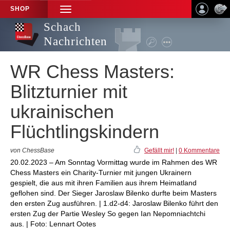
SHOP
TOGGLE
NAVIGATION
Schach
Nachrichten
WR Chess Masters:
Blitzturnier mit
ukrainischen
Flüchtlingskindern
von ChessBase
Gefällt mir!
|
0 Kommentare
20.02.2023 – Am Sonntag Vormittag wurde im Rahmen des WR
Chess Masters ein Charity-Turnier mit jungen Ukrainern
gespielt, die aus mit ihren Familien aus ihrem Heimatland
geflohen sind. Der Sieger Jaroslaw Bilenko durfte beim Masters
den ersten Zug ausführen. | 1.d2-d4: Jaroslaw Bilenko führt den
ersten Zug der Partie Wesley So gegen Ian Nepomniachtchi
aus. | Foto: Lennart Ootes