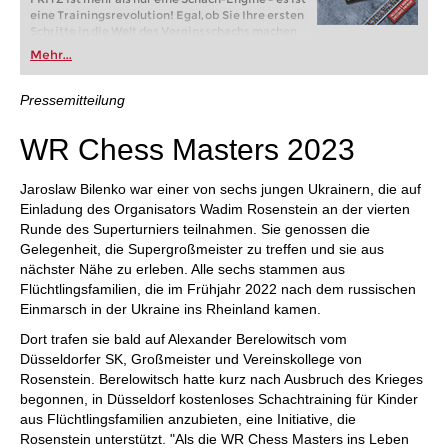
eine Trainingsrevolution! Egal, ob Sie Ihre ersten
Schritte in die Welt des Vereinsschachs machen
oder bereits auf Turnierniveau spielen: Mit
Mehr...
FRITZ trainieren Sie effizienter, intelligenter und
individueller als je zuvor.
Pressemitteilung
WR Chess Masters 2023
Jaroslaw Bilenko war einer von sechs jungen Ukrainern, die auf
Einladung des Organisators Wadim Rosenstein an der vierten
Runde des Superturniers teilnahmen. Sie genossen die
Gelegenheit, die Supergroßmeister zu treffen und sie aus
nächster Nähe zu erleben. Alle sechs stammen aus
Flüchtlingsfamilien, die im Frühjahr 2022 nach dem russischen
Einmarsch in der Ukraine ins Rheinland kamen.
Dort trafen sie bald auf Alexander Berelowitsch vom
Düsseldorfer SK, Großmeister und Vereinskollege von
Rosenstein. Berelowitsch hatte kurz nach Ausbruch des Krieges
begonnen, in Düsseldorf kostenloses Schachtraining für Kinder
aus Flüchtlingsfamilien anzubieten, eine Initiative, die
Rosenstein unterstützt. "Als die WR Chess Masters ins Leben