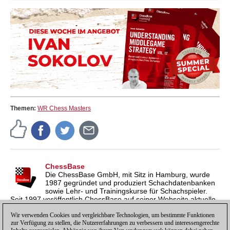
Themen:
WR Chess Masters
ChessBase
Die ChessBase GmbH, mit Sitz in Hamburg, wurde
1987 gegründet und produziert Schachdatenbanken
sowie Lehr- und Trainingskurse für Schachspieler.
Seit 1997 veröffentlich ChessBase auf seiner Webseite aktuelle
Nachrichten aus der Schachwelt. ChessBase News erscheint
inzwischen in vier Sprachen und gilt weltweit als wichtigste
Wir verwenden Cookies und vergleichbare Technologien, um bestimmte Funktionen
zur Verfügung zu stellen, die Nutzererfahrungen zu verbessern und interessengerechte
Schachnachrichtenseite.