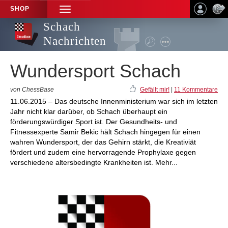
SHOP
TOGGLE
NAVIGATION
Schach
Nachrichten
Wundersport Schach
von ChessBase
Gefällt mir!
|
11 Kommentare
11.06.2015 – Das deutsche Innenministerium war sich im letzten
Jahr nicht klar darüber, ob Schach überhaupt ein
förderungswürdiger Sport ist. Der Gesundheits- und
Fitnessexperte Samir Bekic hält Schach hingegen für einen
wahren Wundersport, der das Gehirn stärkt, die Kreativiät
fördert und zudem eine hervorragende Prophylaxe gegen
verschiedene altersbedingte Krankheiten ist. Mehr...