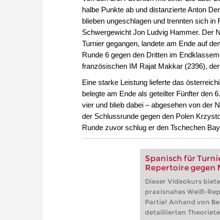
haben sie auf höchste
halbe Punkte ab und distanzierte Anton D
begeistert bis heute, w
blieben ungeschlagen und trennten sich in Ru
solides Spiel, sondern
Schwergewicht Jon Ludvig Hammer. Der Norw
Gegenspielmöglichkeit
Turnier gegangen, landete am Ende auf dem 
Vorteil: Königsindisch 
das sich gegen 1.d4, 1
Runde 6 gegen den Dritten im Endklasseme
anwenden lässt. Großm
französischen IM Rajat Makkar (2396), de
mehrfacher österreich
Eine starke Leistung lieferte das österrei
erfahrener Sekundant, 
belegte am Ende als geteilter Fünfter den 6
zweiteiligen Reihe ein
vier und blieb dabei – abgesehen von der
Schwarz. Sein Ansatz: 
der Schlussrunde gegen den Polen Krzystof
flexibel – statt seiten
klare Konzepte und lei
Runde zuvor schlug er den Tschechen Baya
Kostenloses Videobeis
Kostenloses Videobeis
Spanisch für Turni
Repertoire gegen M
Dieser Videokurs biete
praxisnahes Weiß-Repe
Partie! Anhand von Be
detaillierten Theorietei