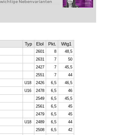
 wichtige Nebenvarianten
t Ihnen ein vollständiges und
rtoire in der Spanischen
ispielpartien und
len lernen Sie, wie Sie alle
 wichtige Nebenvarianten
Typ
EloI
Pkt.
Wtg1
2601
8
48,5
piel:
Einleitung
piel:
Überblick
2631
7
50
piel:
Tschigorin: 9...Sa5
2427
7
45,5
xd4
2551
7
44
U18
2426
6,5
46,5
U16
2478
6,5
46
2549
6,5
45,5
2561
6,5
45
2479
6,5
45
U18
2489
6,5
44
2508
6,5
42