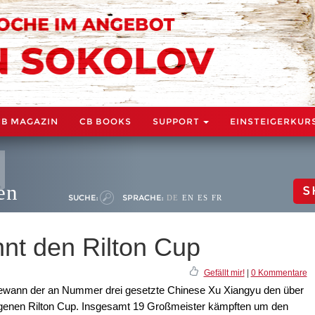
CB MAGAZIN
CB BOOKS
SUPPORT
EINSTEIGERKUR
en
S
SUCHE:
SPRACHE:
DE
EN
ES
FR
nt den Rilton Cup
Gefällt mir!
|
0 Kommentare
gewann der an Nummer drei gesetzte Chinese Xu Xiangyu den über
genen Rilton Cup. Insgesamt 19 Großmeister kämpften um den