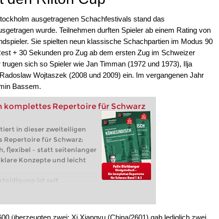
tockholm ausgetragenen Schachfestivals stand das
ausgetragen wurde. Teilnehmen durften Spieler ab einem Rating von
dspieler. Sie spielten neun klassische Schachpartien im Modus 90
 Rest + 30 Sekunden pro Zug ab dem ersten Zug im Schweizer
r trugen sich so Spieler wie Jan Timman (1972 und 1973), Ilja
 Radoslaw Wojtaszek (2008 und 2009) ein. Im vergangenen Jahr
 Amin Bassem.
n komplettes Repertoire für Schwarz
ert in dieser zweiteiligen
s Repertoire für Schwarz:
, flexibel – statt seitenlanger
 klare Konzepte und leicht
teidigung ist seit
 dynamischsten und
 auf 1.d4. Spieler wie Garri
her oder Hikaru Nakamura
2600 überzeugten zwei: Xi Xiangyu (China/2601) gab lediglich zwei