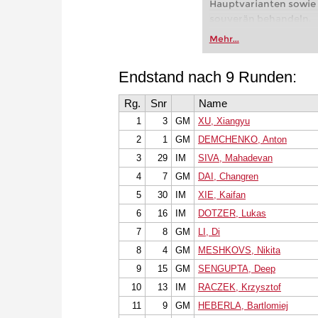
Hauptvarianten sowie
souverän behandeln.
Dieser Videokurs biete
Mehr...
praxisnahes Weiß-Repe
Partie! Anhand von Be
Endstand nach 9 Runden:
detaillierten Theorietei
Hauptvarianten sowie
Rg.
Snr
Name
souverän behandeln.
1
3
GM
XU, Xiangyu
Kostenloses Videobeis
Kostenloses Videobeis
2
1
GM
DEMCHENKO, Anton
Kostenloses Videobeis
3
29
IM
SIVA, Mahadevan
10.Lc2 c5 11.d4 Sd7/c
4
7
GM
DAI, Changren
5
30
IM
XIE, Kaifan
6
16
IM
DOTZER, Lukas
7
8
GM
LI, Di
8
4
GM
MESHKOVS, Nikita
9
15
GM
SENGUPTA, Deep
10
13
IM
RACZEK, Krzysztof
11
9
GM
HEBERLA, Bartlomiej