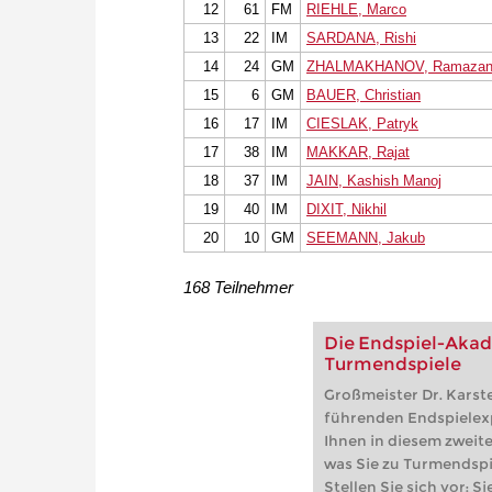
12
61
FM
RIEHLE, Marco
13
22
IM
SARDANA, Rishi
14
24
GM
ZHALMAKHANOV, Ramaza
15
6
GM
BAUER, Christian
16
17
IM
CIESLAK, Patryk
17
38
IM
MAKKAR, Rajat
18
37
IM
JAIN, Kashish Manoj
19
40
IM
DIXIT, Nikhil
20
10
GM
SEEMANN, Jakub
168 Teilnehmer
Die Endspiel-Akad
Turmendspiele
Großmeister Dr. Karste
führenden Endspielexp
Ihnen in diesem zweite
was Sie zu Turmendspi
Stellen Sie sich vor: 