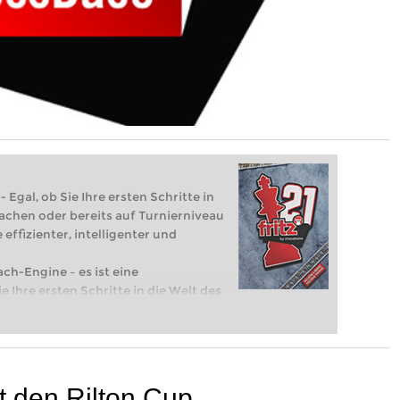
 Egal, ob Sie Ihre ersten Schritte in
achen oder bereits auf Turnierniveau
 effizienter, intelligenter und
ach-Engine – es ist eine
e Ihre ersten Schritte in die Welt des
eits auf Turnierniveau spielen: Mit
 intelligenter und individueller als je
t den Rilton Cup