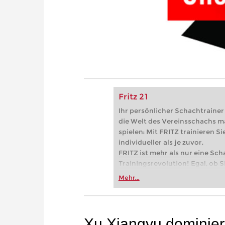
Fritz 21
Ihr persönlicher Schachtrainer -
die Welt des Vereinsschachs m
spielen: Mit FRITZ trainieren Sie
individueller als je zuvor.
FRITZ ist mehr als nur eine Sch
Trainingsrevolution! Egal, ob Si
Vereinsschachs machen oder ber
Mehr...
FRITZ trainieren Sie effizienter,
zuvor.
Xu Xiangyu dominier