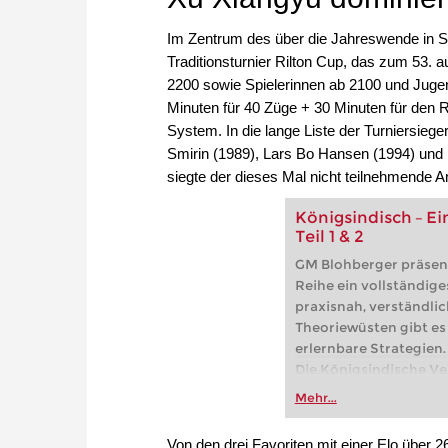
Im Zentrum des über die Jahreswende in S
Traditionsturnier Rilton Cup, das zum 53. 
2200 sowie Spielerinnen ab 2100 und Jugen
Minuten für 40 Züge + 30 Minuten für den
System. In die lange Liste der Turniersiege
Smirin (1989), Lars Bo Hansen (1994) und
siegte der dieses Mal nicht teilnehmende
Königsindisch – Ei
Teil 1 & 2
GM Blohberger präsenti
Reihe ein vollständige
praxisnah, verständlich
Theoriewüsten gibt es
erlernbare Strategien.
Die Königsindische Ver
Jahrzehnten eine der
Mehr...
beliebtesten Antworten
Kasparow, Bobby Fisc
Von den drei Favoriten mit einer Elo über 