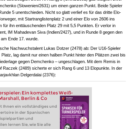
m Niveau eingesetzt – und sie
emchenko (Slowenien/2631) um einen ganzen Punkt. Beide Spieler
eil sie Schwarz nicht nur
nde 5 unentschieden. Nicht so glatt verlief es für das dritte Elo-
 auch reiche Angriffs- und
eger, mit Startranglistenplatz 2 und einer Elo von 2606 ins
en bietet. Der besondere
für ihn enttäuschenden Platz 29 mit 5,5 Punkten. Er verlor in
ist ein universelles System,
.c4 und 1.Sf3 gleichermaßen
nt, IM Mahadevan Siva (Indien/2427), und in Runde 8 gegen den
eister Felix Blohberger,
r am Ende 17. wurde.
ischer Meister und
chische Nachwuchstalent Lukas Dotzer (2478) ab: Der U16-Spieler
präsentiert in dieser
. Platz, lag damit nur einen halben Punkt hinter den Plätzen zwei bis
 vollständiges Repertoire für
 Niederlage gegen Demchenko – ungeschlagen. Mit dem Remis in
praxisnah, verständlich,
 Raczek (2489) sicherte er sich Rang 6 und 13 Elopunkte. In der
langer Theoriewüsten gibt es
cht erlernbare Strategien.
rjavkhlan Delgerdalai (2376):
piel:
Einführung
piel:
London System
erspieler: Ein komplettes Weiß-
arshall, Berlin & Co
t Ihnen ein vollständiges und
rtoire in der Spanischen
ispielpartien und
len lernen Sie, wie Sie alle