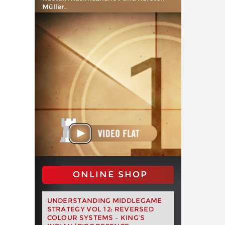
Müller.
ONLINE SHOP
UNDERSTANDING MIDDLEGAME
STRATEGY VOL 12: REVERSED
COLOUR SYSTEMS – KING’S