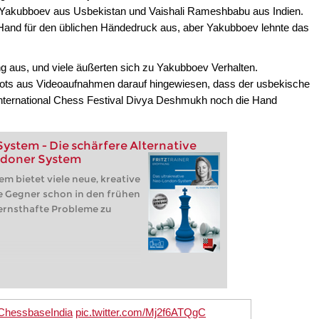
Yakubboev aus Usbekistan und Vaishali Rameshbabu aus Indien.
e Hand für den üblichen Händedruck aus, aber Yakubboev lehnte das
ng aus, und viele äußerten sich zu Yakubboev Verhalten.
ts aus Videoaufnahmen darauf hingewiesen, dass der usbekische
nternational Chess Festival Divya Deshmukh noch die Hand
stem - Die schärfere Alternative
ndoner System
 bietet viele neue, kreative
e Gegner schon in den frühen
 ernsthafte Probleme zu
hessbaseIndia
pic.twitter.com/Mj2f6ATQgC