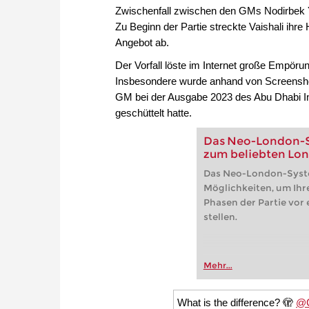
Zwischenfall zwischen den GMs Nodirbek 
Zu Beginn der Partie streckte Vaishali ihr
Angebot ab.
Der Vorfall löste im Internet große Empöru
Insbesondere wurde anhand von Screensho
GM bei der Ausgabe 2023 des Abu Dhabi I
geschüttelt hatte.
Das Neo-London-Sy
zum beliebten Lo
Das Neo-London-System
Möglichkeiten, um Ihr
Phasen der Partie vor
stellen.
Mehr...
What is the difference? 🫣
@C