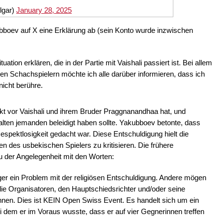
lgar)
January 28, 2025
bboev auf X eine Erklärung ab (sein Konto wurde inzwischen
ation erklären, die in der Partie mit Vaishali passiert ist. Bei allem
n Schachspielern möchte ich alle darüber informieren, dass ich
icht berühre.
pekt vor Vaishali und ihrem Bruder Praggnanandhaa hat, und
halten jemanden beleidigt haben sollte. Yakubboev betonte, dass
espektlosigkeit gedacht war. Diese Entschuldigung hielt die
n des usbekischen Spielers zu kritisieren. Die frühere
u der Angelegenheit mit den Worten:
ger ein Problem mit der religiösen Entschuldigung. Andere mögen
ie Organisatoren, den Hauptschiedsrichter und/oder seine
nen. Dies ist KEIN Open Swiss Event. Es handelt sich um ein
ei dem er im Voraus wusste, dass er auf vier Gegnerinnen treffen