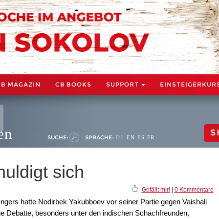
CB MAGAZIN
CB BOOKS
SUPPORT
EINSTEIGERKUR
en
S
SUCHE:
SPRACHE:
DE
EN
ES
FR
uldigt sich
Gefällt mir!
|
0 Kommentare
ngers hatte Nodirbek Yakubboev vor seiner Partie gegen Vaishali
ge Debatte, besonders unter den indischen Schachfreunden,