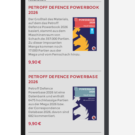
PETROFF DEFENCE POWERBOOK
2026
Der Großteil des Materials,
auf dem das Petroff
Defence Powerbook 2026
basiert, stammt aus dem
Maschinenraum von
Schach.de: 357.000 Partien.
Zu dieser imposanten
Menge kommen noch
17.000 Partien aus der
Mega und vom Fernschach hinzu.
9,90 €
PETROFF DEFENCE POWERBASE
2026
Petroff Defence
Powerbase 2026 ist eine
Datenbank und enthält
6475 hochklassige Partien
aus der Mega 2026 bzw.
der Correspondence
Database 2026, davon sind
682 kommentiert.
9,90 €