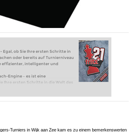
 Egal, ob Sie Ihre ersten Schritte in
achen oder bereits auf Turnierniveau
 effizienter, intelligenter und
ach-Engine – es ist eine
e Ihre ersten Schritte in die Welt des
eits auf Turnierniveau spielen: Mit
 intelligenter und individueller als je
n
engers-Turniers in Wijk aan Zee kam es zu einem bemerkenswerten