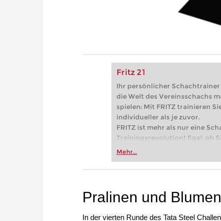
Fritz 21
Ihr persönlicher Schachtrainer -
die Welt des Vereinsschachs m
spielen: Mit FRITZ trainieren Sie
individueller als je zuvor.
FRITZ ist mehr als nur eine Sch
Trainingsrevolution! Egal, ob Si
Vereinsschachs machen oder ber
Mehr...
FRITZ trainieren Sie effizienter,
zuvor.
Pralinen und Blume
In der vierten Runde des Tata Steel Chall