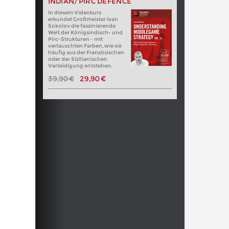
INDIAN/PIRC DEFENCE
In diesem Videokurs
erkundet Großmeister Ivan
Sokolov die faszinierende
Welt der Königsindisch- und
Pirc-Strukturen – mit
vertauschten Farben, wie sie
häufig aus der Französischen
oder der Sizilianischen
Verteidigung entstehen.
39,90 €
29,90 €