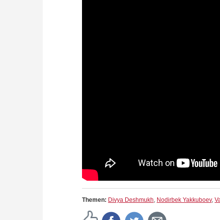
Themen:
Divya Deshmukh
,
Nodirbek Yakkuboev
,
V