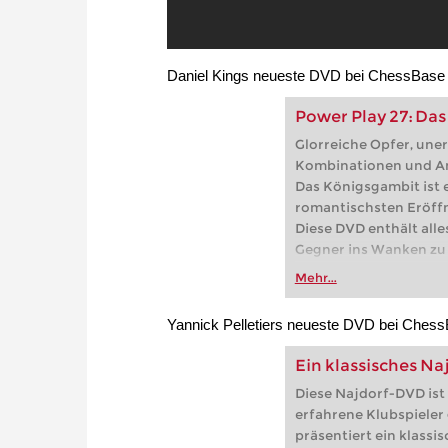
Daniel Kings neueste DVD bei ChessBase
Power Play 27: Da
Glorreiche Opfer, une
Kombinationen und Ang
Das Königsgambit ist e
romantischsten Eröff
Diese DVD enthält alle
Gegner ins Wanken zu
Mehr...
Yannick Pelletiers neueste DVD bei Ches
Ein klassisches Na
Diese Najdorf-DVD ist 
erfahrene Klubspieler 
präsentiert ein klassi