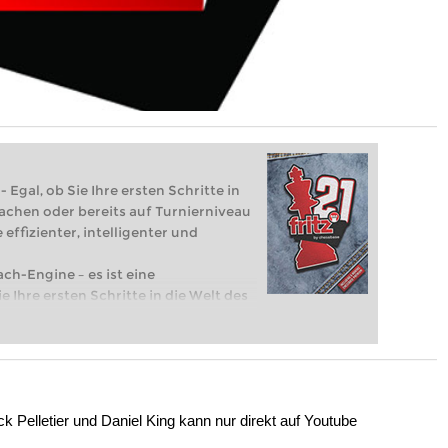
 Egal, ob Sie Ihre ersten Schritte in
achen oder bereits auf Turnierniveau
 effizienter, intelligenter und
ach-Engine – es ist eine
e Ihre ersten Schritte in die Welt des
eits auf Turnierniveau spielen: Mit
 intelligenter und individueller als je
 Pelletier und Daniel King kann nur direkt auf Youtube