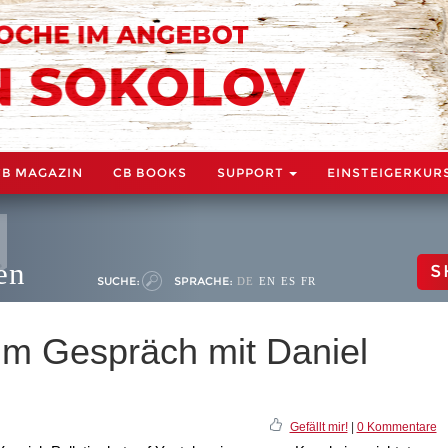
CB MAGAZIN
CB BOOKS
SUPPORT
EINSTEIGERKUR
en
S
SUCHE:
SPRACHE:
DE
EN
ES
FR
 im Gespräch mit Daniel
Gefällt mir!
|
0 Kommentare