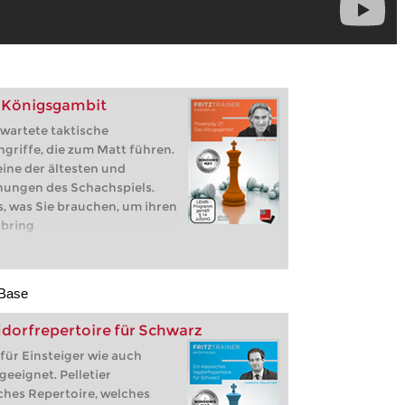
s Königsgambit
rwartete taktische
riffe, die zum Matt führen.
ine der ältesten und
nungen des Schachspiels.
s, was Sie brauchen, um ihren
 bring
sBase
jdorfrepertoire für Schwarz
für Einsteiger wie auch
geeignet. Pelletier
sches Repertoire, welches