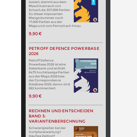
basiert, stammt aus dem
Maschinenraum von
Schach.de: 357.000 Partien.
Zu dieser imposanten
Menge kommen noch
17.000 Partien aus der
Mega und vom Fernschach hinzu.
9,90 €
PETROFF DEFENCE POWERBASE
2026
Petroff Defence
Powerbase 2026 ist eine
Datenbank und enthält
6475 hochklassige Partien
aus der Mega 2026 bzw.
der Correspondence
Database 2026, davon sind
682 kommentiert.
9,90 €
RECHNEN UND ENTSCHEIDEN
BAND 3:
VARIANTENBERECHNUNG
Schwierigkeiten bei der
Vorteilsverwertung?
Häufige Zeitnot?