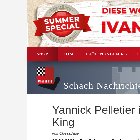
HOME
ERÖFFNUNGEN A-Z
SHOP
Schach Nachricht
Yannick Pelletier
King
von ChessBase