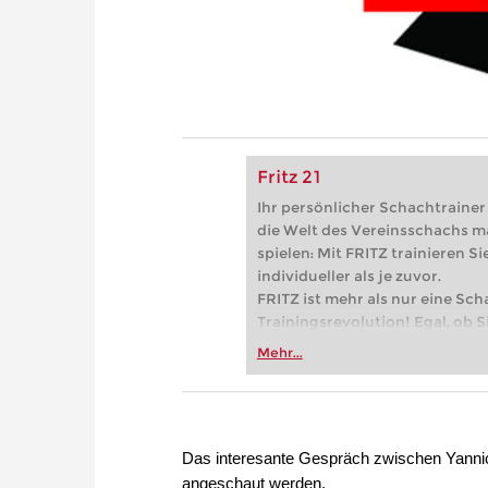
Fritz 21
Ihr persönlicher Schachtrainer -
die Welt des Vereinsschachs m
spielen: Mit FRITZ trainieren Sie
individueller als je zuvor.
FRITZ ist mehr als nur eine Sch
Trainingsrevolution! Egal, ob Si
Vereinsschachs machen oder ber
Mehr...
FRITZ trainieren Sie effizienter,
zuvor.
Das interesante Gespräch zwischen Yannick
angeschaut werden.