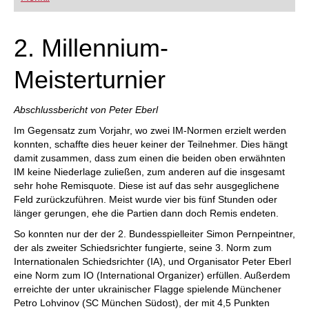
FRITZ trainieren Sie effizienter, intelligenter und
individueller als je zuvor.
2. Millennium-
Meisterturnier
Abschlussbericht von Peter Eberl
Im Gegensatz zum Vorjahr, wo zwei IM-Normen erzielt werden
konnten, schaffte dies heuer keiner der Teilnehmer. Dies hängt
damit zusammen, dass zum einen die beiden oben erwähnten
IM keine Niederlage zuließen, zum anderen auf die insgesamt
sehr hohe Remisquote. Diese ist auf das sehr ausgeglichene
Feld zurückzuführen. Meist wurde vier bis fünf Stunden oder
länger gerungen, ehe die Partien dann doch Remis endeten.
So konnten nur der der 2. Bundesspielleiter Simon Pernpeintner,
der als zweiter Schiedsrichter fungierte, seine 3. Norm zum
Internationalen Schiedsrichter (IA), und Organisator Peter Eberl
eine Norm zum IO (International Organizer) erfüllen. Außerdem
erreichte der unter ukrainischer Flagge spielende Münchener
Petro Lohvinov (SC München Südost), der mit 4,5 Punkten