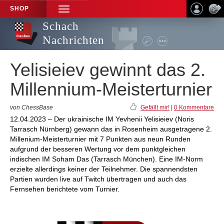
SHOP
TOGGLE
NAVIGATION
Schach
Nachrichten
Yelisieiev gewinnt das 2.
Millennium-Meisterturnier
von ChessBase
Gefällt mir!
|
0 Kommentare
12.04.2023 – Der ukrainische IM Yevhenii Yelisieiev (Noris
Tarrasch Nürnberg) gewann das in Rosenheim ausgetragene 2.
Millenium-Meisterturnier mit 7 Punkten aus neun Runden
aufgrund der besseren Wertung vor dem punktgleichen
indischen IM Soham Das (Tarrasch München). Eine IM-Norm
erzielte allerdings keiner der Teilnehmer. Die spannendsten
Partien wurden live auf Twitch übertragen und auch das
Fernsehen berichtete vom Turnier.