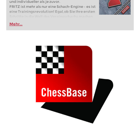
und individueller als je zuvor.
FRITZ ist mehr als nur eine Schach-Engine – es ist
eine Trainingsrevolution! Egal, ob Sie Ihre ersten
Schritte in die Welt des Vereinsschachs machen
oder bereits auf Turnierniveau spielen: Mit
Mehr...
FRITZ trainieren Sie effizienter, intelligenter und
individueller als je zuvor.