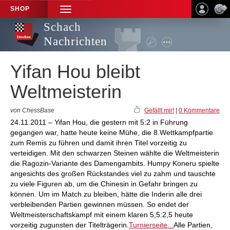
SHOP
TOGGLE
NAVIGATION
Schach
Nachrichten
Yifan Hou bleibt
Weltmeisterin
von ChessBase
Gefällt mir!
|
0 Kommentare
24.11.2011 – Yifan Hou, die gestern mit 5:2 in Führung
gegangen war, hatte heute keine Mühe, die 8.Wettkampfpartie
zum Remis zu führen und damit ihren Titel vorzeitig zu
verteidigen. Mit den schwarzen Steinen wählte die Weltmeisterin
die Ragozin-Variante des Damengambits. Humpy Koneru spielte
angesichts des großen Rückstandes viel zu zahm und tauschte
zu viele Figuren ab, um die Chinesin in Gefahr bringen zu
können. Um im Match zu bleiben, hätte die Inderin alle drei
verbleibenden Partien gewinnen müssen. So endet der
Weltmeisterschaftskampf mit einem klaren 5,5:2,5 heute
vorzeitig zugunsten der Titelträgerin.
Turnierseite...
Alle Partien,