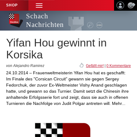
SHOP
TOGGLE
NAVIGATION
Schach
Nachrichten
Yifan Hou gewinnt in
Korsika
von Alejandro Ramirez
Gefällt mir!
|
0 Kommentare
24.10.2014 – Frauenweltmeisterin Yifan Hou hat es geschafft:
Im Finale des "Corsican Circuit" gewann sie gegen Sergey
Fedorchuk, der zuvor Ex-Weltmeister Vishy Anand geschlagen
hatte, und gewann so das Turnier. Damit setzt die Chinesin ihre
anhaltende Erfolgsserie fort und zeigt, dass sie auch in offenen
Turnieren die Nachfolge von Judit Polgar antreten will. Mehr...